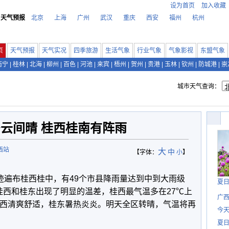
设为首页
加入收藏
天气预报
北京
上海
广州
武汉
重庆
西安
福州
杭州
页
天气预报
天气实况
四季旅游
生活气象
行业气象
气象影视
东盟气象
南宁
|
桂林
|
北海
|
柳州
|
百色
|
河池
|
来宾
|
梧州
|
贺州
|
贵港
|
玉林
|
钦州
|
防城港
|
崇
城市天气查询：
云间晴 桂西桂南有阵雨
西站
大
中
【字体：
小
】
水足迹遍布桂西桂中，有49个市县降雨量达到中到大雨级
夏
桂西和桂东出现了明显的温差，桂西最气温多在27℃上
广西
桂西清爽舒适，桂东暑热炎炎。明天全区转晴，气温将再
今
夏