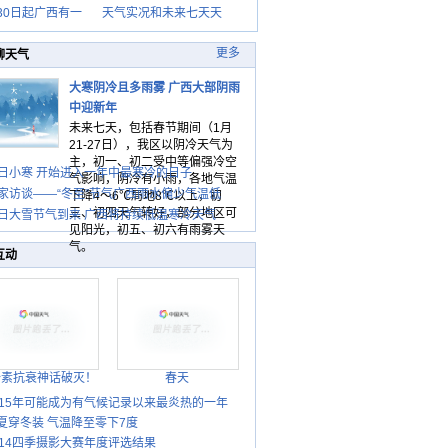
30日起广西有一
天气实况和未来七天天
更多
聊天气
大寒阴冷且多雨雾 广西大部阴雨
中迎新年
未来七天，包括春节期间（1月
21-27日），我区以阴冷天气为
主，初一、初二受中等偏强冷空
日小寒 开始进入一年中最寒冷的日子
气影响，阴冷有小雨，各地气温
家访谈——“冬至”节气广西雨水偏少气温低
下降4～6℃局地8℃以上，初
三、初四天气转好，部分地区可
日大雪节气到来 广西将持续低温寒冷天气
见阳光，初五、初六有雨雾天
气。
互动
胎素抗衰神话破灭！
春天
015年可能成为有气候记录以来最炎热的一年
夏穿冬装 气温降至零下7度
014四季摄影大赛年度评选结果