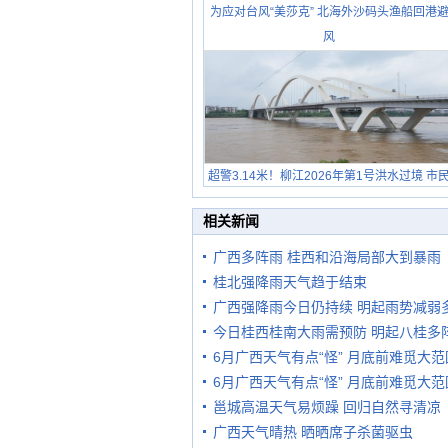
为应对台风“美莎克” 北海外沙码头渔船回港
风
超警3.14米！柳江2026年第1号洪水过境 市
在堤岸见证汛况
相关新闻
广西多阵雨 桂西和沿海局部大到暴雨
桂北强降雨天气趋于结束
广西强降雨今日仍持续 明起雨势减弱
今日桂西桂南大雨需预防 明起八桂多
6月广西天气有点“怪” 月底前难觅大
6月广西天气有点“怪” 月底前难觅大
邕城高温天气易烦躁 回归自然寻清凉
广西天气晴热 晒晒席子杀菌驱虫