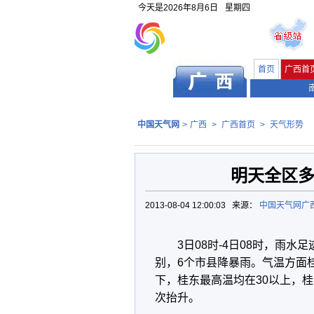
今天是
2026年8月6日
星期四
首页
广西首
中国天气网
>
广西
>
广西首页
>
天气形势
明天全区多
2013-08-04 12:00:03 来源：
中国天气网广
3日08时-4日08时，雨
别，6个市县降暴雨。气温方面
下，桂东最高温均在30以上，
次抬升。