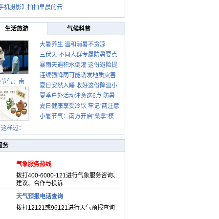
手机摄影】拍拍早晨的云
生活旅游
气候科普
大暑养生 温和消暑不贪凉
三伏天 不同人群专属防暑要点
暴雨天遇积水倒灌 这份避险提
请收好
连续强降雨可能诱发地质灾害
示请收好
暑节气：南
夏日安然入睡 收好这份降温小
这些前兆要知道
夏季户外活动注意这6点 防暑
贴士
夏日健康享受冷饮 牢记“两注意
健身两不误
小暑节气：南方开启“桑拿”模
一控制”
式 北方陆续进入雨季
暑这样过：
服务
气象服务热线
拨打400-6000-121进行气象服务咨询、
建议、合作与投诉
天气预报电话查询
拨打12121或96121进行天气预报查询