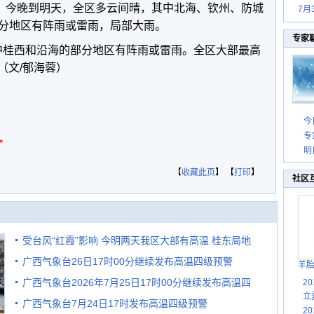
布：今晚到明天，全区多云间晴，其中北海、钦州、防城
7月
分地区有阵雨或雷雨，局部大雨。
专家
其中桂西和沿海的部分地区有阵雨或雷雨。全区大部最高
 （文/郁海蓉）
今
专
。
明
【
收藏此页
】 【
打印
】
社区
受台风“红霞”影响 今明两天我区大部有高温 桂东局地
广西气象台26日17时00分继续发布高温四级预警
有较强降雨
羊
广西气象台2026年7月25日17时00分继续发布高温四
2
立
广西气象台7月24日17时发布高温四级预警
级预警
2