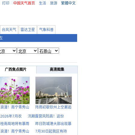
打印
中国天气首页
生活
旅游
繁體中文
台风天气
雷达卫星
气象科普
左
广西焦点图片
高清图集
日浪漫！南宁青秀山
阵雨初歇钦州上空邂逅
2026年7月农
汛期露营风险高！这份
天桂南局地将有暴雨
昨日防城港大部出现暴
日浪漫！南宁青秀山
7月30日起我区有持