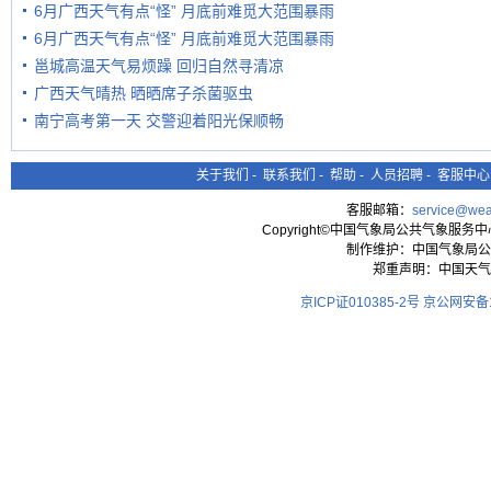
6月广西天气有点“怪” 月底前难觅大范围暴雨
6月广西天气有点“怪” 月底前难觅大范围暴雨
邕城高温天气易烦躁 回归自然寻清凉
广西天气晴热 晒晒席子杀菌驱虫
南宁高考第一天 交警迎着阳光保顺畅
关于我们
-
联系我们
-
帮助
-
人员招聘
-
客服中心
客服邮箱：
service@wea
Copyright©中国气象局公共气象服务中心 All
制作维护：中国气象局公
郑重声明：中国天气
京ICP证010385-2号
京公网安备11