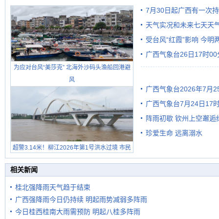
7月30日起广西有一次
天气实况和未来七天天
受台风“红霞”影响 今
广西气象台26日17时0
有较强降雨
为应对台风“美莎克” 北海外沙码头渔船回港避
风
广西气象台2026年7月
广西气象台7月24日1
级预警
阵雨初歇 钦州上空邂逅
珍爱生命 远离溺水
超警3.14米！柳江2026年第1号洪水过境 市民
在堤岸见证汛况
相关新闻
桂北强降雨天气趋于结束
广西强降雨今日仍持续 明起雨势减弱多阵雨
今日桂西桂南大雨需预防 明起八桂多阵雨