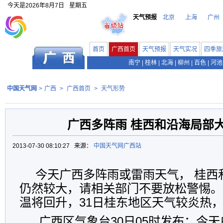
今天是
2026年8月7日
星期五
天气预报
北京
上海
广州
首页
广西首页
天气预报
天气实况
四季旅
南宁
|
桂林
|
北海
|
柳州
|
百色
|
河池
中国天气网
>
广西
>
广西首页
>
天气形势
广西多阵雨 桂西和沿海局部
2013-07-30 08:10:27 来源：
中国天气网广西站
今天广西多阵雨或雷雨天气， 桂西
仍然较大，请相关部门不要放松警惕。
温将回升，31日桂东地区天气较炎热
广西区气象台30日05时发布：今