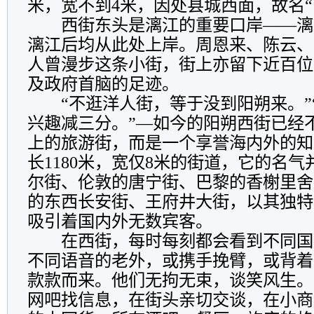
米，宽不到4米，因处县城西面，故名“
西街东头是漓江的重要口岸——漓
漓江后均从此处上岸。周恩来、陈云、
人曾漫步这条小街，街上亦留下近百位
及政府首脑的足迹。
“不逛洋人街，等于没到阳朔来。”
兴趣减三分。”—如今的阳朔西街已经
上的旅游街，而是一个享誉海内外的知
长1180米，宽仅8米的街道，它的名
尔街、伦敦的唐宁街、巴黎的香榭里舍
的东西长安街、王府井大街，以其独特
吸引着国内外无数宾客。
在西街，每时每刻都会看到不同国
不同语音的老外，或携手挽臂，或背着
款款而来。他们无拘无束，谈笑风生。
网吧找信息，在街头亲切交谈，在小商