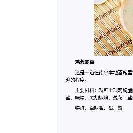
鸡蓉宴羹
这是一道在南宁本地酒席里常
迎的程度。
主要材料：新鲜土项鸡胸脯
盐、味精、黑胡椒粉、葱花、盐
特点：羹味香、滑、嫩