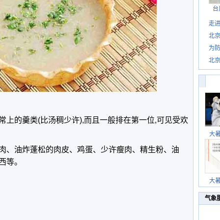
台
走进
北
为防
北
上的羹类(比汤稠少许),而且一般排在第一位,可见受欢
大
肉、油炸蓬松的肉皮、鸡蛋、少许瘦肉、精生粉、油
西等。
大
气象