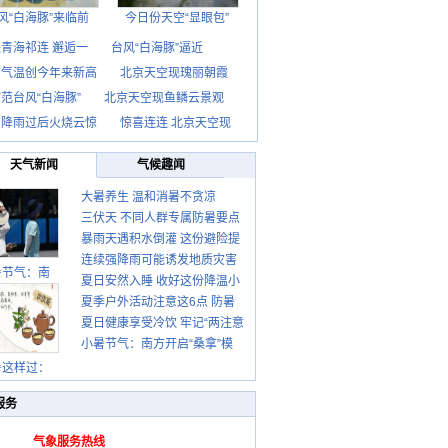
风“白海豚”来临前
今日份天空“显眼包”
青海祁连 邂逅一
台风“白海豚”逼近
京气温创今年来新高
北京天空现瑰丽朝霞
范台风“白海豚”
北京天空现鱼鳞云景观
京降雨过后火烧云惊
惊喜连连 北京天空现
天气新闻
气候趣闻
大暑养生 温和消暑不贪凉
三伏天 不同人群专属防暑要点
暴雨天遇积水倒灌 这份避险提
请收好
连续强降雨可能诱发地质灾害
示请收好
暑节气：南
夏日安然入睡 收好这份降温小
这些前兆要知道
夏季户外活动注意这6点 防暑
贴士
夏日健康享受冷饮 牢记“两注意
健身两不误
小暑节气：南方开启“桑拿”模
一控制”
式 北方陆续进入雨季
暑这样过：
服务
气象服务热线