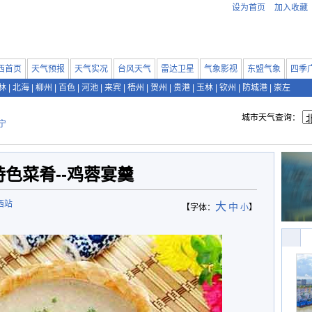
设为首页
加入收藏
西首页
天气预报
天气实况
台风天气
雷达卫星
气象影视
东盟气象
四季
林
|
北海
|
柳州
|
百色
|
河池
|
来宾
|
梧州
|
贺州
|
贵港
|
玉林
|
钦州
|
防城港
|
崇左
城市天气查询：
宁
色菜肴--鸡蓉宴羹
西站
大
中
【字体：
小
】