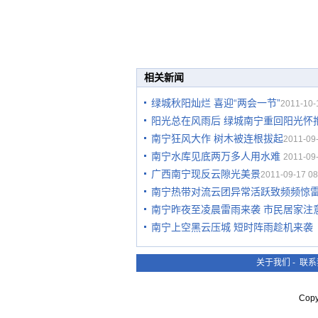
相关新闻
绿城秋阳灿烂 喜迎“两会一节”
2011-10-
阳光总在风雨后 绿城南宁重回阳光怀
南宁狂风大作 树木被连根拔起
2011-09-
南宁水库见底两万多人用水难
2011-09-
广西南宁现反云隙光美景
2011-09-17 08
南宁热带对流云团异常活跃致频频惊
南宁昨夜至凌晨雷雨来袭 市民居家注
南宁上空黑云压城 短时阵雨趁机来袭
关于我们
-
联系
Cop