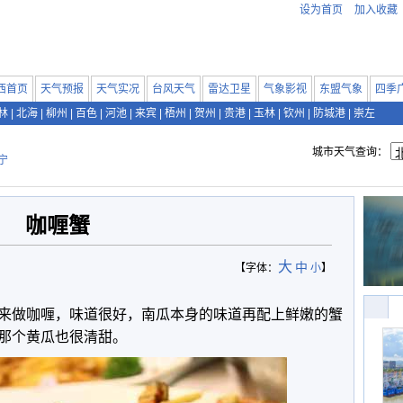
设为首页
加入收藏
西首页
天气预报
天气实况
台风天气
雷达卫星
气象影视
东盟气象
四季
林
|
北海
|
柳州
|
百色
|
河池
|
来宾
|
梧州
|
贺州
|
贵港
|
玉林
|
钦州
|
防城港
|
崇左
城市天气查询：
宁
咖喱蟹
大
中
【字体：
小
】
来做咖喱，味道很好，南瓜本身的味道再配上鲜嫩的蟹
那个黄瓜也很清甜。