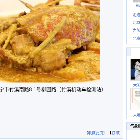
台
走进
北
为防
北
大
宁市竹溪南路8-1号柳园路（竹溪机动车检测站）
大
气象
【
收藏此页
】 【
打印
】