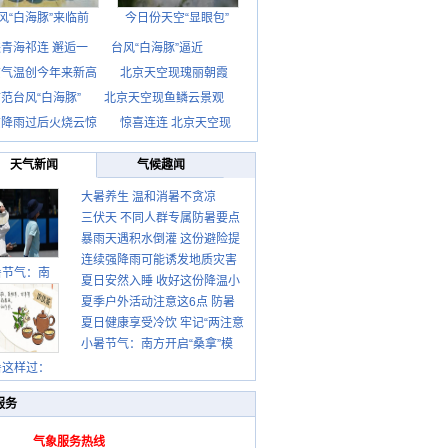
风“白海豚”来临前
今日份天空“显眼包”
青海祁连 邂逅一
台风“白海豚”逼近
京气温创今年来新高
北京天空现瑰丽朝霞
范台风“白海豚”
北京天空现鱼鳞云景观
京降雨过后火烧云惊
惊喜连连 北京天空现
天气新闻
气候趣闻
大暑养生 温和消暑不贪凉
三伏天 不同人群专属防暑要点
暴雨天遇积水倒灌 这份避险提
请收好
连续强降雨可能诱发地质灾害
示请收好
暑节气：南
夏日安然入睡 收好这份降温小
这些前兆要知道
夏季户外活动注意这6点 防暑
贴士
夏日健康享受冷饮 牢记“两注意
健身两不误
小暑节气：南方开启“桑拿”模
一控制”
式 北方陆续进入雨季
暑这样过：
服务
气象服务热线