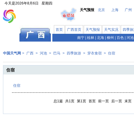
今天是
2026年8月6日
星期四
天气预报
北京
上海
广州
首页
广西首页
天气预报
天气实况
四季旅
南宁
|
桂林
|
北海
|
柳州
|
百色
|
河池
中国天气网
>
广西
>
河池
>
巴马
>
四季旅游
>
穿衣食宿
>
住宿
住宿
住宿
总1篇
共1页
第1页
首页
前一页
后一页
末页