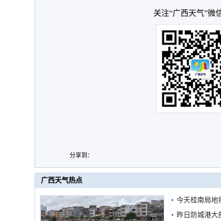
关注“广西天气”微
分享到：
广西天气热点
今天桂南局地将
需继续防范
昨日防城港大