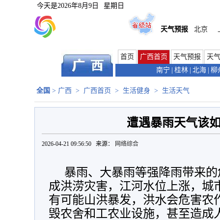
今天是
2026年8月9日
星期日
天气预报
北京
首页
广西首页
天气预报
天
南宁
|
桂林
|
北海
|
柳
全国
>
广西
>
广西首页
>
生活健身
>
生活天气
遭遇暴雨天气该
2026-04-21 09:56:50 来源：
网络综合
暴雨、大暴雨等强降雨带来的
成洪涝灾害，江河水位上涨，城
有可能山洪暴发，洪水会危害农
毁农舍和工农业设施，甚至造成