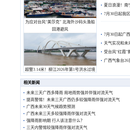
雨
夏日浪漫！南
7月30日起
为应对台风“美莎克” 北海外沙码头渔船
回港避风
7月30日起
天气实况和未
受台风“红霞”
有较强降雨
广西气象台26
超警3.14米！柳江2026年第1号洪水过境
市民在堤岸见证汛况
相关新闻
未来三天广西多降雨 局地雨势强并伴强对流天气
提高警惕！未来三天广西仍多较强降雨伴强对流天气
广西未来30天气候趋势预测
广西未来三天多较强降雨伴强对流天气
强降雨影响期 行人该注意什么？
三天内警惕较强降雨伴强对流天气