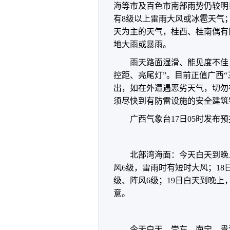
海等市及百色市南部雨势仍较明
有8级以上雷雨大风或冰雹天气
天为主的天气，桂西、桂南偶有
地大雨或暴雨。
雨天路面湿滑、能见度不佳
控距、亮尾灯”。目前正值广西
出，如在外遭遇恶劣天气，切勿
须尽快到有防雷设施的安全建筑
广西气象台17日05时发布
北部湾海面：今天白天到晚
风6级，雷雨时有短时大风；18
级、阵风6级；19日白天到晚上
意。
今天白天，崇左、南宁、贵