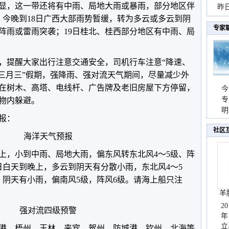
显，这一带还将有中雨、局地大雨或暴雨，部分地区伴
暴
昨
；今晚到18日广西大部雨势暂缓，转为多云或多云到阴
秀
专家
阵雨或雷雨突袭；19日桂北、桂西部分地区有中雨、局
，提醒大家出行注意交通安全，司机行车注意“降速、
“三月三”假期，强降雨、强对流天气期间，尽量减少外
在树木、高塔、电线杆、广告牌及老旧房屋下方停留，
今
专
物内躲避。
温
明
预报：
天
社区
海洋天气预报
上，小到中雨、局地大雨，偏东风转东北风4～5级、阵
日白天到晚上，多云到阴天有分散小雨，东北风4～5
，阴天有小雨，偏南风5级，阵风6级。请海上船只注
羊
2
强对流四级预警
年
立
港、梧州、玉林、来宾、贺州、防城港、钦州、北海等