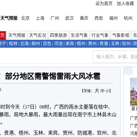
设为首页
加入收藏
天气预报
北京
上海
广州
武汉
重庆
西安
福州
杭州
首页
天气预报
天气实况
四季旅游
生活气象
行业气象
气象影视
南宁
|
桂林
|
北海
|
柳州
|
百色
|
河池
|
来宾
|
梧州
|
贺州
|
贵港
|
玉林
|
钦州
|
！部分地区需警惕雷雨大风冰雹
站
大
中
【字体：
小
】
8时到今天（17日）08时，广西的雨水主要落在桂中、
夏
暴雨、局地大暴雨，最大雨量出现在南宁市上林县木山
广
）。
晴
广
、贵港、梧州、玉林、来宾、贺州、防城港、钦州、北
汛