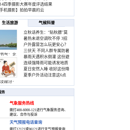
014四季摄影大赛年度评选结果
手机摄影】拍拍早晨的云
生活旅游
气候科普
立秋话养生：“贴秋膘”莫
暑热未退空调吹不停 3招
着急 先清暑再防燥
户外露营怎么玩更安心？
护住肩颈不酸痛
三伏天 不同人群专属防暑
这份攻略请收好
节气：北
暴雨天遇积水倒灌 这份避
要点请收好
连续强降雨可能诱发地质
险提示请收好
夏日安然入睡 收好这份降
灾害 这些前兆要知道
夏季户外活动注意这6点
温小贴士
防暑健身两不误
这样过：
服务
气象服务热线
拨打400-6000-121进行气象服务咨询、
建议、合作与投诉
天气预报电话查询
拨打12121或96121进行天气预报查询