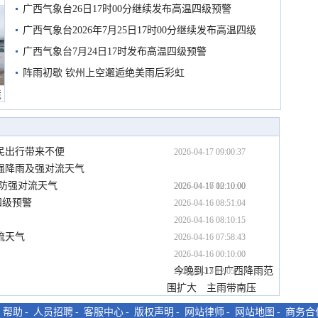
广西气象台26日17时00分继续发布高温四级预警
广西气象台2026年7月25日17时00分继续发布高温四级
预警
广西气象台7月24日17时发布高温四级预警
阵雨初歇 钦州上空邂逅绝美雨后彩虹
境
民出行带来不便
2026-04-17 09:00:37
强降雨及强对流天气
需防强对流天气
2026-04-17 00:10:00
2026-04-16 12:10:00
四级预警
2026-04-16 08:51:04
2026-04-16 08:10:15
流天气
2026-04-16 07:58:43
2026-04-16 00:10:00
今晚到17日广西降雨范
2026-04-15 12:05:10
围扩大 主雨带南压
-
帮助
-
人员招聘
-
客服中心
-
版权声明
-
网站律师
-
网站地图
-
商务合