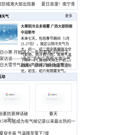
雨
日防城港大部出现暴
夏日浪漫！南宁青
山
更多
聊天气
大寒阴冷且多雨雾 广西大部阴雨
中迎新年
未来七天，包括春节期间（1月
21-27日），我区以阴冷天气为
主，初一、初二受中等偏强冷空
日小寒 开始进入一年中最寒冷的日子
气影响，阴冷有小雨，各地气温
家访谈——“冬至”节气广西雨水偏少气
下降4～6℃局地8℃以上，初三、
低
日大雪节气到来 广西将持续低温寒冷
初四天气转好，部分地区可见阳
气
光，初五、初六有雨雾天气。
互动
胎素抗衰神话破
春天
灭！
015年可能成为有气候记录以来最炎热的一
夏穿冬装 气温降至零下7度