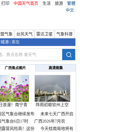
打印
中国天气首页
生活
旅游
繁體
中文
东盟气象
台风天气
雷达卫星
气象科普
防城港
|
崇左
广西焦点图片
高清图集
日浪漫！南宁青
阵雨初歇钦州上空
秀山
邂逅
西区气象台继续发布
未来七天广西开启
热
西气象台6日17时
广西2026年7月农
期露营风险高！这份
今天桂南局地将有