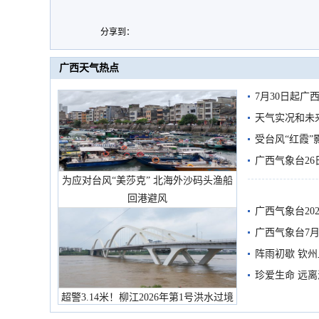
分享到：
广西天气热点
7月30日起
天气实况和未
受台风“红霞”
有较强降雨
广西气象台26
为应对台风“美莎克” 北海外沙码头渔船
回港避风
广西气象台20
预警
广西气象台7月
阵雨初歇 钦
珍爱生命 远
超警3.14米！柳江2026年第1号洪水过境
市民在堤岸见证汛况