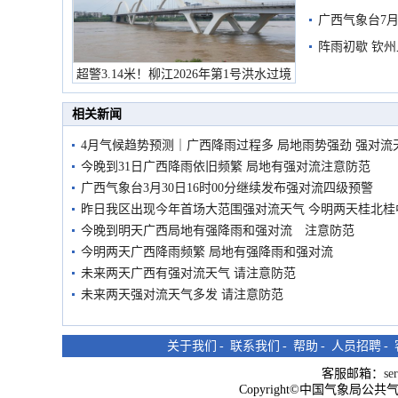
预警
广西气象台7月
阵雨初歇 钦
超警3.14米！柳江2026年第1号洪水过境
市民在堤岸见证汛况
相关新闻
4月气候趋势预测｜广西降雨过程多 局地雨势强劲 强对流
今晚到31日广西降雨依旧频繁 局地有强对流注意防范
广西气象台3月30日16时00分继续发布强对流四级预警
昨日我区出现今年首场大范围强对流天气 今明两天桂北桂
今晚到明天广西局地有强降雨和强对流 注意防范
今明两天广西降雨频繁 局地有强降雨和强对流
未来两天广西有强对流天气 请注意防范
未来两天强对流天气多发 请注意防范
关于我们
-
联系我们
-
帮助
-
人员招聘
-
客服邮箱：
se
Copyright©中国气象局公共气象服