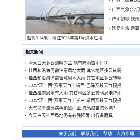
广西气象台20
预警
广西气象台7月
阵雨初歇 钦
珍爱生命 远
超警3.14米！柳江2026年第1号洪水过境
市民在堤岸见证汛况
相关新闻
今天白天多云到晴为主 偶有阵雨雷雨打扰
桂西和沿海仍需注意局地大雨 其它地区多云转晴
桂西和沿海仍需留意局地大雨 其它地区多云转晴
2025“环广西”赛事天气｜靖西-巴马赛段天气预报
桂西桂南局地有大雨 其它地区多云转晴局地阵雨
2025“环广西”赛事天气｜崇左-靖西赛段天气预报
天气换季流感病毒悄然而至 流感疫苗怎么选？
今天白天桂西局地仍有较强降雨 出行备雨具
关于我们
-
联系我们
-
帮助
-
人员招聘
-