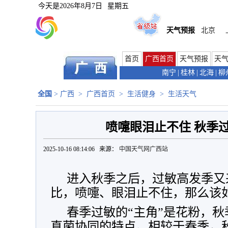
今天是
2026年8月7日
星期五
天气预报
北京
首页
广西首页
天气预报
天
南宁
|
桂林
|
北海
|
柳
全国
>
广西
>
广西首页
>
生活健身
>
生活天气
喷嚏眼泪止不住 秋季
2025-10-16 08:14:06 来源：
中国天气网广西站
进入秋季之后，过敏高发季又
比，喷嚏、眼泪止不住，那么该
春季过敏的“主角”是花粉，
真菌协同的特点。相较于春季，