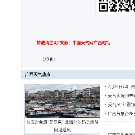
转载请注明“来源：中国天气网广西站”。
分享到：
广西天气热点
7月30日起
天气实况和未
受台风“红霞”
有较强降雨
广西气象台26
为应对台风“美莎克” 北海外沙码头渔船
回港避风