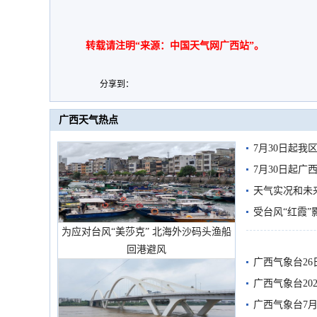
转载请注明“来源：中国天气网广西站”。
分享到：
广西天气热点
7月30日起
7月30日起
天气实况和未
受台风“红霞”
为应对台风“美莎克” 北海外沙码头渔船
有较强降雨
回港避风
广西气象台26
广西气象台20
预警
广西气象台7月