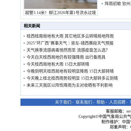
阵雨初歇 钦
超警3.14米！柳江2026年第1号洪水过境
市民在堤岸见证汛况
相关新闻
桂西桂南局地有大雨 其它地区多云转晴局地阵雨
2025“环广西”赛事天气｜崇左-靖西赛段天气预报
天气换季流感病毒悄然而至 流感疫苗怎么选？
今天白天桂西局地仍有较强降雨 出行备雨具
今天桂西局地有大雨 15日大部转晴
今晚到明天桂西局地有较明显降雨 15日大部转晴
今天晚上桂北桂西雨势较明显 15日大部转多云到晴
未来三天我区以阵性降雨为主对收晒有不利影响
关于我们
-
联系我们
-
帮助
-
人员招聘
-
客服邮箱：
se
Copyright©中国气象局公共气象服
制作维护：中国
郑重声明：