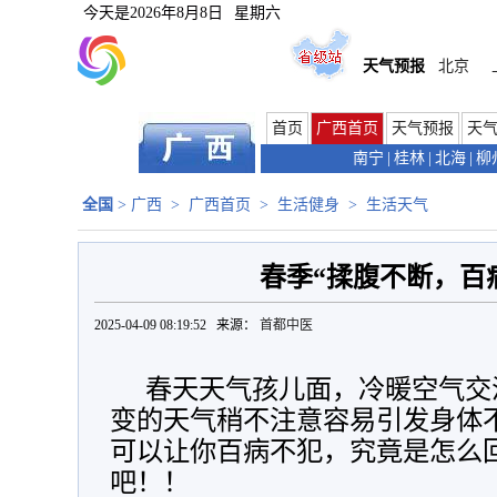
今天是
2026年8月8日
星期六
天气预报
北京
首页
广西首页
天气预报
天
南宁
|
桂林
|
北海
|
柳
全国
>
广西
>
广西首页
>
生活健身
>
生活天气
春季“揉腹不断，百
2025-04-09 08:19:52 来源：
首都中医
春天天气孩儿面，冷暖空气交
变的天气稍不注意容易引发身体
可以让你百病不犯，究竟是怎么
吧！！