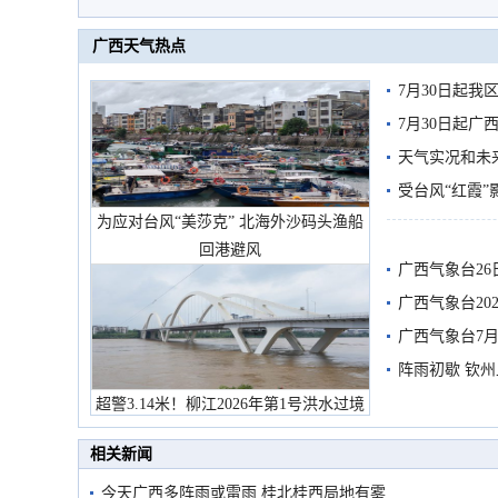
广西天气热点
7月30日起
7月30日起
天气实况和未
受台风“红霞”
为应对台风“美莎克” 北海外沙码头渔船
有较强降雨
回港避风
广西气象台26
广西气象台20
预警
广西气象台7月
阵雨初歇 钦
超警3.14米！柳江2026年第1号洪水过境
市民在堤岸见证汛况
相关新闻
今天广西多阵雨或雷雨 桂北桂西局地有雾