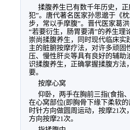
揉腹养生已有数千年历史，正
犯”。唐代著名医家孙思邈于《枕
步，常以手摩腹”。晋代医家葛
“若要衍生，肠胃要清”的养生理
崇尚揉腹养生，同时现代临床实
主的脏腑按摩疗法，对许多顽固
压、慢性肝炎等具有良好的辅助
识揉腹养生，正确掌握揉腹方法
要。
按摩心窝
仰卧，两手在胸前三指(食指
在心窝部位(即胸骨下缘下柔软的
时针方向做圆周运动，按摩21次
方向按摩21次。
指揉腹中