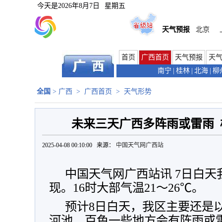
今天是
2026年8月7日
星期五
天气预报
北京
首页
广西首页
天气预报
天
南宁
|
桂林
|
北海
|
柳
全国
>
广西
>
广西首页
>
天气形势
未来三天广西多阵雨或雷雨
2025-04-08 00:10:00 来源：
中国天气网广西站
中国天气网广西站讯 7日白
现。16时大部气温21
～26
℃。
预计8日白天，我区主要还是
河池、百色一些地方会有阵雨或