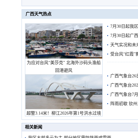
广西天气热点
7月30日起
7月30日起
天气实况和未
受台风“红霞”
为应对台风“美莎克” 北海外沙码头渔船
有较强降雨
回港避风
广西气象台26
广西气象台20
预警
广西气象台7月
阵雨初歇 钦
超警3.14米！柳江2026年第1号洪水过境
市民在堤岸见证汛况
相关新闻
我区大部多云为主 部分地区需防阵雨或雷雨