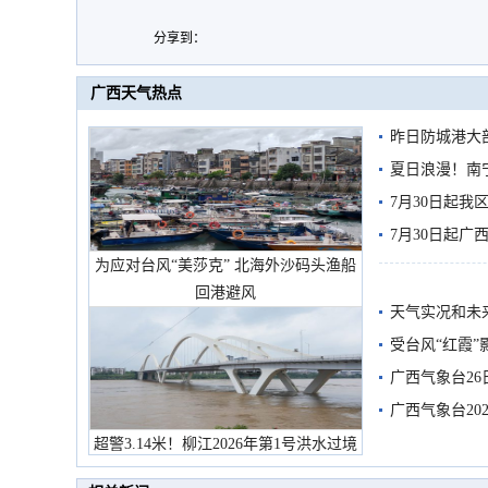
分享到：
广西天气热点
昨日防城港大
雨
夏日浪漫！南
7月30日起
7月30日起
为应对台风“美莎克” 北海外沙码头渔船
回港避风
天气实况和未
受台风“红霞”
有较强降雨
广西气象台26
广西气象台20
预警
超警3.14米！柳江2026年第1号洪水过境
市民在堤岸见证汛况