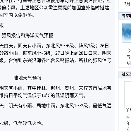
度不佳，行车需注意合理使用车灯并注意减速控距；
桂
秀
7
7级偏南风，上述地区公众需注意提前加固室外临时搭建
回室内以免砸落。
专家
预报：
强风报告和海洋天气预报
白天，阴天有小雨，东北风5～6级、阵风7级；26日
今
分散小雨，偏东风4～5级；27日晚上到28日白天，阴天
专
5级。合浦到东兴沿海各地台风警报站，所挂的强风信号
温
明
天
社区
陆地天气预报
阴天有小雨，其中桂林、柳州、贺州、来宾等市局地有
维持日平均气温低于14℃的低温阴雨天气。
天，阴天有小雨、局地中雨，东北风1～2级，最低气温
羊
2
～2级，低至较低火险。
年
立