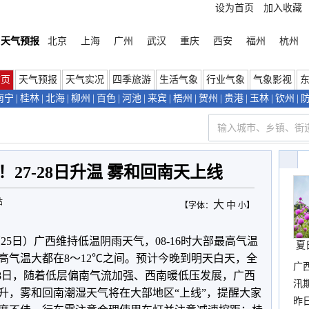
设为首页
加入收藏
天气预报
北京
上海
广州
武汉
重庆
西安
福州
杭州
首页
天气预报
天气实况
四季旅游
生活气象
行业气象
气象影视
南宁
|
桂林
|
北海
|
柳州
|
百色
|
河池
|
来宾
|
梧州
|
贺州
|
贵港
|
玉林
|
钦州
|
27-28日升温 雾和回南天上线
站
大
中
【字体：
小
】
25日）广西维持低温阴雨天气，08-16时大部最高气温
夏
气温大都在8～12
℃之间。
预计今晚到明天白天，全
广
28日，随着低层偏南气流加强、西南暖低压发展，广西
汛
升，雾和回南潮湿天气将在大部地区“上线”，提醒大家
暴
昨