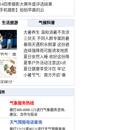
014四季摄影大赛年度评选结果
手机摄影】拍拍早晨的云
生活旅游
气候科普
大暑养生 温和消暑不贪凉
三伏天 不同人群专属防暑
暴雨天遇积水倒灌 这份避
要点请收好
连续强降雨可能诱发地质
险提示请收好
节气：南
夏日安然入睡 收好这份降
灾害 这些前兆要知道
夏季户外活动注意这6点
温小贴士
夏日健康享受冷饮 牢记
防暑健身两不误
小暑节气：南方开启“桑
“两注意一控制”
拿”模式 北方陆续进入雨
这样过：
季
服务
气象服务热线
拨打400-6000-121进行气象服务咨询、
建议、合作与投诉
天气预报电话查询
拨打12121或96121进行天气预报查询