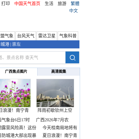
打印
中国天气首页
生活
旅游
繁體
中文
东盟气象
台风天气
雷达卫星
气象科普
防城港
|
崇左
广西焦点图片
高清图集
日浪漫！南宁青
阵雨初歇钦州上空
秀山
邂逅
西气象台6日17时
广西2026年7月农
期露营风险高！这份
今天桂南局地将有
雨
日防城港大部出现暴
夏日浪漫！南宁青