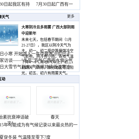
山
月30日起我区有持
7月30日起广西有一
更多
聊天气
大寒阴冷且多雨雾 广西大部阴雨
中迎新年
未来七天，包括春节期间（1月
21-27日），我区以阴冷天气为
主，初一、初二受中等偏强冷空
日小寒 开始进入一年中最寒冷的日子
气影响，阴冷有小雨，各地气温
家访谈——“冬至”节气广西雨水偏少气
下降4～6℃局地8℃以上，初三、
低
日大雪节气到来 广西将持续低温寒冷
初四天气转好，部分地区可见阳
气
光，初五、初六有雨雾天气。
互动
胎素抗衰神话破
春天
灭！
015年可能成为有气候记录以来最炎热的一
夏穿冬装 气温降至零下7度