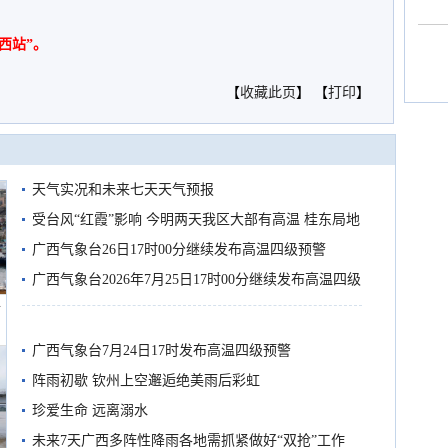
西站”。
【
收藏此页
】 【
打印
】
天气实况和未来七天天气预报
受台风“红霞”影响 今明两天我区大部有高温 桂东局地
有较强降雨
广西气象台26日17时00分继续发布高温四级预警
广西气象台2026年7月25日17时00分继续发布高温四级
船
预警
广西气象台7月24日17时发布高温四级预警
阵雨初歇 钦州上空邂逅绝美雨后彩虹
珍爱生命 远离溺水
未来7天广西多阵性降雨各地需抓紧做好“双抢”工作