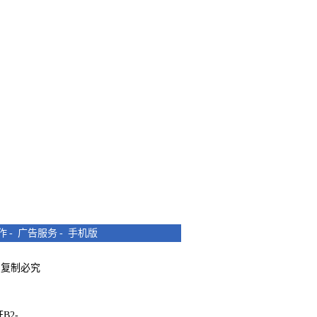
作
-
广告服务
-
手机版
所有 复制必究
B2-