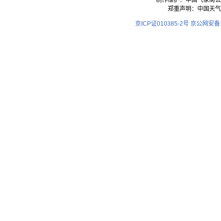
制作维护：中国气象局公
郑重声明：中国天气
京ICP证010385-2号
京公网安备11