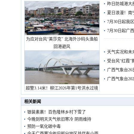
昨日防城港大
雨
夏日浪漫！南
7月30日起
7月30日起
为应对台风“美莎克” 北海外沙码头渔船
回港避风
天气实况和未
受台风“红霞”
有较强降雨
广西气象台26
广西气象台20
预警
超警3.14米！柳江2026年第1号洪水过境
市民在堤岸见证汛况
相关新闻
银装素裹！百色隆林乡村下雪了
今晚到明天天气依旧寒冷 阴雨维持
预防一氧化碳中毒
今天广西寒冷依旧部分地区并伴有小雨