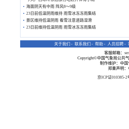
海面阴天有中雨 阵风8～9级
23日前低温阴雨维持 雨雪冰冻冻雨集结
景区维持低温阴雨 看雪注意道路湿滑
23日前维持低温阴雨 雨雪冰冻冻雨集结
关于我们
-
联系我们
-
帮助
-
人员招聘
-
客服邮箱：
se
Copyright©中国气象局公共气象服
制作维护：中国
郑重声明：
京ICP证010385-2