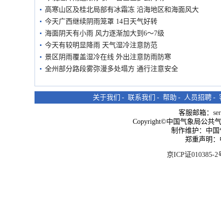
高寒山区及桂北局部有冰霜冻 沿海地区和海面风大
今天广西继续阴雨笼罩 14日天气好转
海面阴天有小雨 风力逐渐加大到6～7级
今天有较明显降雨 天气湿冷注意防范
景区阴雨覆盖湿冷在线 外出注意防雨防寒
全州部分路段雾弥漫多处塌方 通行注意安全
关于我们
-
联系我们
-
帮助
-
人员招聘
-
客服邮箱：
se
Copyright©中国气象局公共气象服
制作维护：中国
郑重声明：
京ICP证010385-2