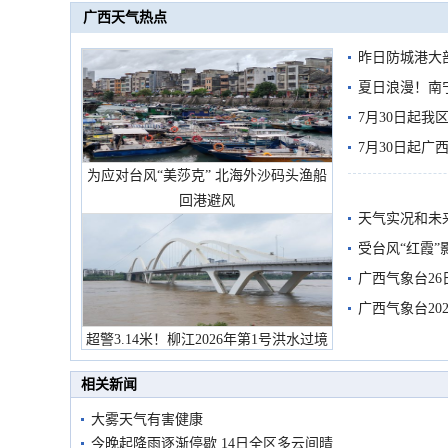
广西天气热点
昨日防城港大
雨
夏日浪漫！南
7月30日起
7月30日起
为应对台风“美莎克” 北海外沙码头渔船
回港避风
天气实况和未
受台风“红霞”
有较强降雨
广西气象台26
广西气象台20
预警
超警3.14米！柳江2026年第1号洪水过境
市民在堤岸见证汛况
相关新闻
大雾天气有害健康
今晚起降雨逐渐停歇 14日全区多云间晴