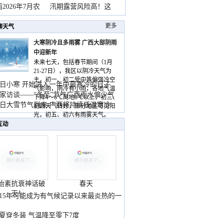
2026年7月农
汛期露营风险高！这
更多
聊天气
大寒阴冷且多雨雾 广西大部阴雨
中迎新年
未来七天，包括春节期间（1月
21-27日），我区以阴冷天气为
主，初一、初二受中等偏强冷空
日小寒 开始进入一年中最寒冷的日子
气影响，阴冷有小雨，各地气温
家访谈——“冬至”节气广西雨水偏少气
下降4～6℃局地8℃以上，初三、
低
日大雪节气到来 广西将持续低温寒冷
初四天气转好，部分地区可见阳
气
光，初五、初六有雨雾天气。
互动
胎素抗衰神话破
春天
灭！
015年可能成为有气候记录以来最炎热的一
夏穿冬装 气温降至零下7度