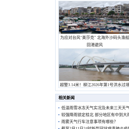
为应对台风“美莎克” 北海外沙码头渔
回港避风
超警3.14米！柳江2026年第1号洪水过
市民在堤岸见证汛况
相关新闻
低温雨雪冰冻天气实况及未来三天天
较强降雨锁定桂北 部分地区有中到大
雨雾天气行车注意事项有哪些？
截至2月11日24时新型冠状病毒肺炎