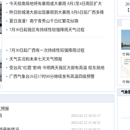
今天桂南局地将有暴雨或大暴雨 8月2至4日雨区扩大
2
【
需继续防范
昨日防城港大部出现暴雨到大暴雨 8月6日前广西多降
雨
夏日浪漫！南宁青秀山千日红繁花似锦
7月30日起我区有持续性较强降雨天气过程
船
7月30日起广西有一次持续性较强降雨过程
立秋
天气实况和未来七天天气预报
受台风“红霞”影响 今明两天我区大部有高温 桂东局地
有较强降雨
广西气象台26日17时00分继续发布高温四级预警
立秋
境
气象
气预报
雨
2022-02-12 16:55:17
2022-02-12 11:36:52
疫情最新情况
2022-02-12 10:26:51