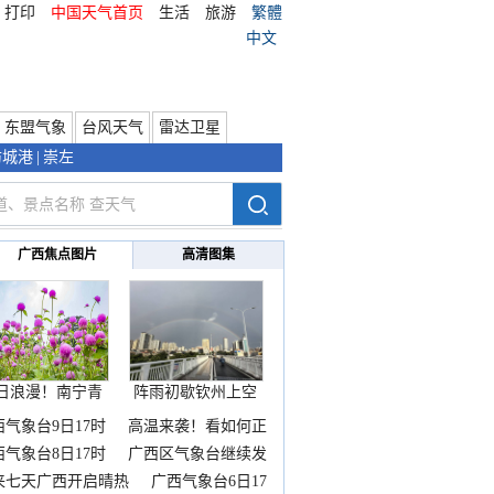
打印
中国天气首页
生活
旅游
繁體
中文
东盟气象
台风天气
雷达卫星
防城港
|
崇左
广西焦点图片
高清图集
日浪漫！南宁青
阵雨初歇钦州上空
秀山
邂逅
西气象台9日17时
高温来袭！看如何正
西气象台8日17时
广西区气象台继续发
来七天广西开启晴热
广西气象台6日17