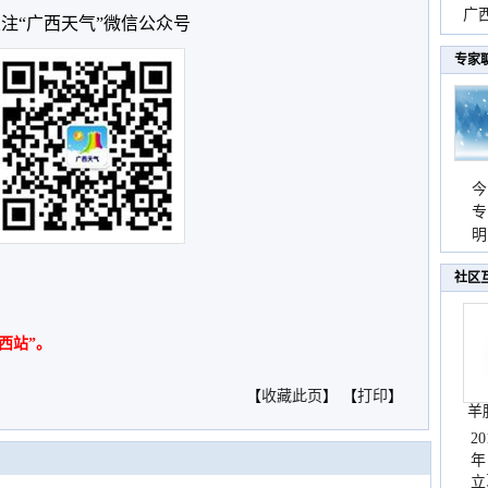
时
广西
注“广西天气”微信公众号
份
专家
今
专
温
明
天
社区
西站”。
【
收藏此页
】 【
打印
】
羊
2
年
立