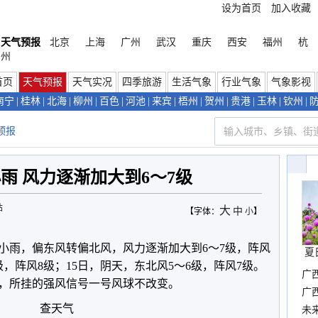
设为首页
加入收藏
天气预报
北京
上海
广州
武汉
重庆
西安
福州
杭
州
首页
天气预报
天气实况
四季旅游
生活气象
行业气象
气象影视
南宁
|
桂林
|
北海
|
柳州
|
百色
|
河池
|
来宾
|
梧州
|
贺州
|
贵港
|
玉林
|
钦州
|
预报
雨 风力逐渐加大到6～7级
站
大
中
【字体：
小
】
有小雨，偏东风转偏北风，风力逐渐加大到6～7级，阵风
夏
级，阵风8级；15日，阴天，东北风5～6级，阵风7级。
广
，所挂的强风信号一号风球不改变。
确
广
查天气
布
未