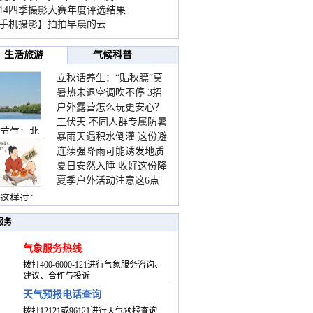
014四季摄影大赛年度评选结果
手机摄影】拍拍早晨的云
生活旅游
气候科普
立秋话养生：“贴秋膘”莫
暑热未退空调吹不停 3招
着急 先清暑再防燥
户外露营怎么玩更安心？
护住肩颈不酸痛
三伏天 不同人群专属防暑
这份攻略请收好
节气：北
暴雨天遇积水倒灌 这份避
要点请收好
连续强降雨可能诱发地质
险提示请收好
夏日安然入睡 收好这份降
灾害 这些前兆要知道
夏季户外活动注意这6点
温小贴士
防暑健身两不误
这样过：
服务
气象服务热线
拨打400-6000-121进行气象服务咨询、
建议、合作与投诉
天气预报电话查询
拨打12121或96121进行天气预报查询