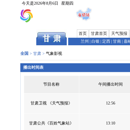
今天是
2026年8月6日
星期四
首页
甘肃首页
天气预报
兰州
|
白银
|
定西
|
甘南
|
嘉
全国
>
甘肃
>
气象影视
播出时间表
节目名称
午间播出时间
甘肃卫视 《天气预报》
12:56
甘肃公共《百姓气象站》
13:10