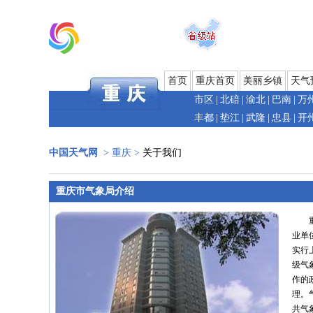
首页
重庆首页
美丽乡镇
天气
市区
|
北碚
|
渝北
|
巴南
|
万
丰都
|
垫江
|
武隆
|
忠县
|
开
中国天气网
>
重庆
>
关于我们
重庆市气象局介绍
业单
实行
级气
作的
理。
共气