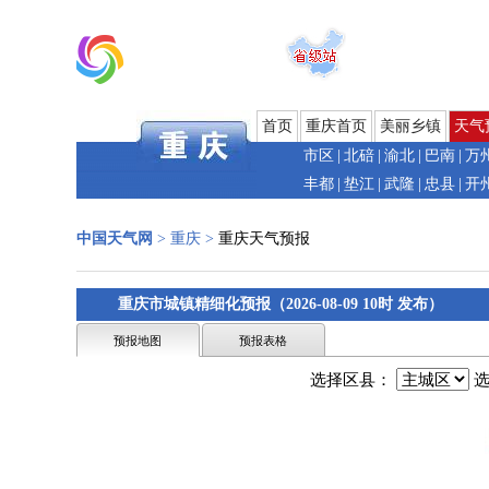
首页
重庆首页
美丽乡镇
天气
市区
|
北碚
|
渝北
|
巴南
|
万
丰都
|
垫江
|
武隆
|
忠县
|
开
中国天气网
>
重庆
>
重庆天气预报