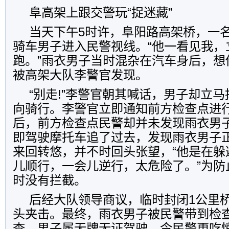
阜高架上跟交警玩“捉迷藏”
当天下午5时许，阜阳路高架桥，一
骑车男子进入民警视线。“他一看见我，
跑。”雨衣男子当时混杂在汽车身后，想
被高架大队李警官发现。
“别走!”李警官朝其喊话，男子却立
向骑行。李警官立即通知前方检查点进
后，前方检查点民警却并未发现雨衣男
即驾驶摩托车追了过去，发现雨衣男子
来回转悠，并不时回头张望，“他是在躲
儿顺行，一会儿逆行，太危险了。”为防
时没有拦截。
后经大队领导商议，临时封闭1公里
头夹击。最终，雨衣男子被民警带到检
查，男子属无牌无证驾驶，令民警更吃