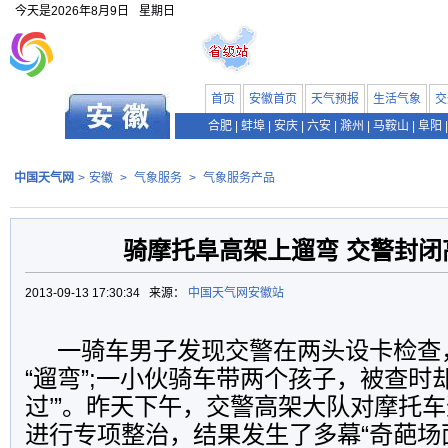
今天是
2026年8月9日
星期日
首页
安徽首页
天气预报
生活气象
交
合肥
|
蚌埠
|
安庆
|
六安
|
滁州
|
马鞍山
|
阜阳
|
中国天气网
>
安徽
>
气象服务
>
气象服务产品
骑摩托阜高架上遛弯 交警封闭
2013-09-13 17:30:34 来源：
中国天气网安徽站
一骑车男子发现交警在两头设卡检查
“遛弯”;一小伙骑车带两个孩子，被查时却
过’”。昨天下午，交警高架大队对摩托
进行专项整治，结果发生了多幕“奇葩场