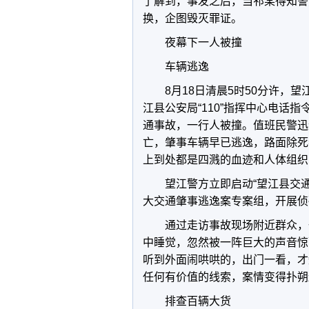
了解到，事发之后，当祁某得知警
换，企图毁灭罪证。
夜幕下一人被撞
车辆逃逸
8月18日清晨5时50分许，
江县公安局“110”指挥中心电话指令
通事故，一行人被撞。值班民警迅
亡，肇事车辆早已逃逸，路面除死
上到处都是四溅的血迹和人体组织
望江警方立即启动“望江县交通
大交通肇事逃逸案专案组，开展侦
通过走访事故现场附近群众，
中睡觉，忽然被一阵巨大的声音惊
听到外面闹哄哄的，出门一看，才
任何有价值的线索，案情变得扑朔
排查百辆大货