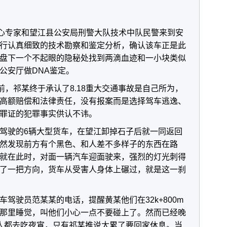
中心专家和望江县公安局刑警大队技术中队民警来到安
行认真细致的技术勘察和鉴定分析，确认该车正是此
盘下一个不起眼的隐秘处找到两滴血迹和一小块类似
公安厅做DNA鉴定。
前，祁某终于承认了8.18重大交通事故是自己所为，
高额赔偿和法律责任，没有报案而是选择驾车逃逸、
罪证的犯罪事实供认不讳。
驾驶的6辆大型货车，在望江卸掉石子后就一同返回
然发现前方有个黑色、和人差不多样子的东西在路
就在此时，对面一辆汽车迎面驶来，强烈的灯光刺得
了一把方向，货车从受害人身体上碾过，就是这一刹
驾驶员范某某的电话，提醒黄某他们在32k+800m
那里睡觉，叫他们小心一点不要碰上了。然而已经晚
人都去吃夜宵，只有祁某推说太累了要回家休息。当