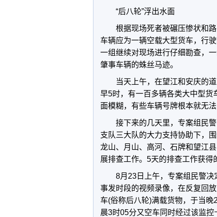
“后八轮”浮出水面
根据现场死者被碾压惨状和路
车辆应为一辆空载大型货车，行驶
一组继续对现场进行仔细勘查，一
肇事车辆的蛛丝马迹。
当天上午，在望江和安庆的道
早5时，有一百多辆各类大中型货
面模糊，有些车辆号牌根本就无法
接下来的几天里，专案组民警
支队三大队的大力支持协助下，围
龙山、月山、高河、石牌和望江县
展排查工作。5天的排查工作获得
8月23日上午，专案组民警
事发时段的视频录像，在反复回放
车(俗称后八轮)满载货物，于当晚
晨3时05分又空车同时经过该监