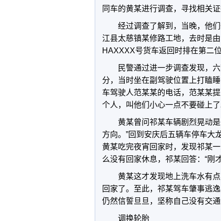
同车的黄某进行调查，寻找相关证
经过调查了解到，当晚，他们
江县太慈镇某修路工地，去时是由
HAXXXX号货车返回时排在第二
民警通过进一步调查发现，六辆
分，当时坐在副驾驶位置上打瞌睡
车驾驶人范某某的电话，范某某提醒
个人，叫他们小心一点不要碰上了
黄某曾问祁某车辆剧烈晃动是
方向。”回到安庆后五辆车停车大
黄某吃完夜宵回家时，发现祁某一
么没有回家休息，祁某回答：“刚才
黄某这才发现地上洗车水有点
回家了。至此，祁某驾车肇事逃逸
仍然信誓旦旦，坚称自己没有交通
调换轮胎