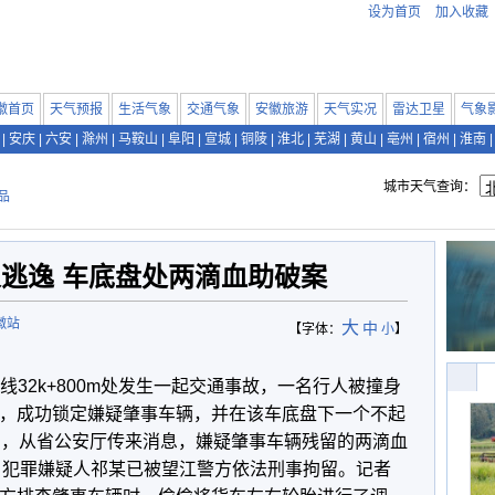
设为首页
加入收藏
徽首页
天气预报
生活气象
交通气象
安徽旅游
天气实况
雷达卫星
气象
|
安庆
|
六安
|
滁州
|
马鞍山
|
阜阳
|
宣城
|
铜陵
|
淮北
|
芜湖
|
黄山
|
亳州
|
宿州
|
淮南
|
城市天气查询：
品
逃逸 车底盘处两滴血助破案
徽站
大
中
【字体：
小
】
九线32k+800m处发生一起交通事故，一名行人被撞身
，成功锁定嫌疑肇事车辆，并在该车底盘下一个不起
日，从省公安厅传来消息，嫌疑肇事车辆残留的两滴血
，犯罪嫌疑人祁某已被望江警方依法刑事拘留。记者