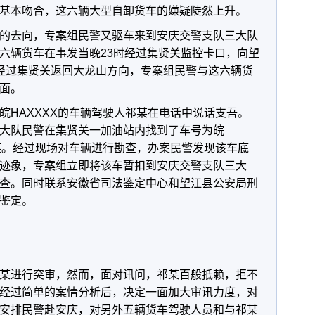
基本吻合，这六辆大型自卸货车的嫌疑陡然上升。
的去向，专案组民警又驱车来到安庆交警支队三大队
六辆货车在事发当晚23时经过集贤关监控卡口，向望
经过集贤关返回大龙山方向，专案组民警与这六辆货
面。
皖HAXXXX的车辆驾驶人祁某在电话中说话支吾。
大队民警在集贤关一加油站内找到了车号为皖
祁某。经过现场对车辆进行勘查，办案民警发现该车底
迹象，专案组立即将该车暂扣到安庆交警支队三大
查。同时联系安徽省司法鉴定中心和望江县公安局刑
鉴定。
某进行突审，然而，面对讯问，祁某百般抵赖，拒不
经过简单的案情分析后，决定一面加大审讯力度，对
安排民警赴安庆，对另外五辆货车驾驶人员和与祁某