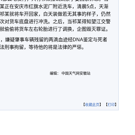
某正在安庆市红旗水泥厂附近洗车，清晨5点，天渐
祁某就将车开回家，白天装做若无其事的样子，仍然
次对货车底盘进行冲洗。之后，当祁某得知望江交警
就偷偷将货车左右轮胎进行了调换，企图毁灭罪证。
息，嫌疑肇事车辆残留的两滴血迹经DNA鉴定与死者
法刑事拘留，等待他的将是法律的严惩。
编辑： 中国天气网安徽站
【
收藏此页
】 【
打印
】