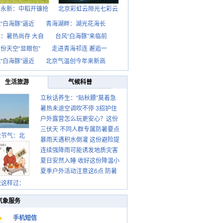
西永新：中稻开镰抢
北京彩虹云隙光七彩云
“白海豚”逼近
青海湖畔：湖光花海长
：暑热尚存 大自
台风“白海豚”来临前
份天空“显眼包”
走进青海祁连 邂逅一
“白海豚”逼近
北京气温创今年来新高
生活旅游
气候科普
立秋话养生：“贴秋膘”莫着急
暑热未退空调吹不停 3招护住
先清暑再防燥
户外露营怎么玩更安心？这份
肩颈不酸痛
三伏天 不同人群专属防暑要点
攻略请收好
秋节气：北
暴雨天遇积水倒灌 这份避险提
请收好
连续强降雨可能诱发地质灾害
示请收好
夏日安然入睡 收好这份降温小
这些前兆要知道
夏季户外活动注意这6点 防暑
贴士
健身两不误
秋这样过：
气象服务
手机短信