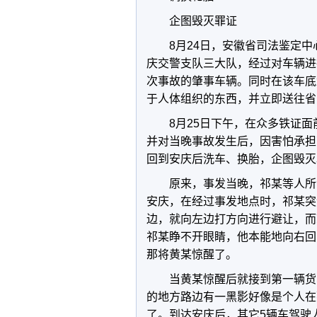
企图毁灭罪证
8月24日，安徽省司法鉴定
庆交警支队三大队，经过对车辆进
次事故的肇事车辆。同时在该车底
于人体组织的东西，并立即送往省
8月25日下午，在众多铁证面
并对当晚事故发生后，因害怕承担
回到安庆后洗车、换胎，企图毁灭
原来，事发当晚，祁某等人所
安庆，在经过事发地点时，祁某突
边，就向左边打方向进行避让，而
祁某睁不开眼睛，他本能地向右回
那将黄某惊醒了。
当黄某惊醒后就接到第一辆货车
的地方路边有一黑影好像是个人在
了。到达安庆后，其它5辆车驾驶