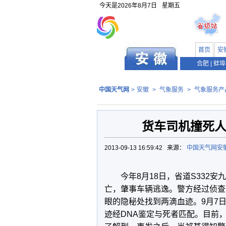
今天是
2026年8月7日
星期五
首页
安
合肥
|
蚌埠
中国天气网
>
安徽
>
气象服务
>
气象服务产
货车司机撞死人
2013-09-13 16:59:42 来源：
中国天气网安
今年8月18日，省道S332安
亡，肇事车辆逃逸。警方经过侦查
眼的隐秘处找到两滴血迹。9月7
迹经DNA鉴定与死者匹配。目前