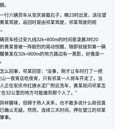
据。
一行六辆货车从安庆装载石子，晚23时出发，送往望
黄某驾驶，返回时是由祁某驾驶，祁某驾驶的皖
位。
货车经过安九线32k+800m的时间是凌晨3时20
的黄某曾被一阵剧烈的晃动惊醒，随即就接到第一辆
黄某在32k+800m的地方路边有一黑影，好像是一
。
怎么回事，祁某回答：“没事，刚才让车时打了一把
龙山一夜宵店吃夜宵，只有祁某一人将车开走了。当
人正在安庆市红旗水泥厂附近洗车，黄某就问祁某怎
在32公里的地方可能撞到那个人了。”
异样腥味，但碍于熟人关系，也不敢多说什么就径直
已确认无疑。然而，连续三天时间，押在望江的祁某
肇事。