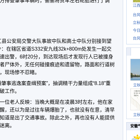
方排查肇事车辆时，偷偷将货车左右轮胎进行了调
江
台风
立秋
今日
台风
望江县公安局交警大队事故中队和高士中队分别接到望
：在辖区省道S332安九线32k+800m处发生一起交
速出警，6时20分，到达现场后才发现行人已被撞身
者尸体外，无任何碰撞痕迹和遗留物，路面和行道树
，现场惨不忍睹。
肇事逃逸案查缉预案”，抽调精干力量组成“8.18”重
立
破工作。
一位老人反映：当晚大概是在凌晨3时左右，他在家
醒，还以为是过往车辆爆胎了，也就没有在意，清早
立
知道是出了交通事故。除此之外，再也没有人能提供
迷离。
安徽