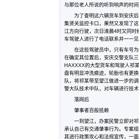
与那位老人所说的听到响声的时间
为了查明这六辆货车到安庆后
集贤关监控卡口，果然又发现了这
江方向行驶，次日清晨4时又同时
车驾驶人进行了电话联系并一一见
在这些驾驶员中，只有车号为
在确定其位置后，安庆交警支队三
HAXXXX的大型货车和驾驶人
盘有明显冲洗痕迹，轮胎也有更换
队，将祁某带至望江做进一步的调
警大队技术中队，对车辆进行技术
落网后
肇事者百般抵赖
一到望江，办案民警立即对祁
承认自己有交通肇事行为。专案组
其进行政策攻心和法规宣传，一面