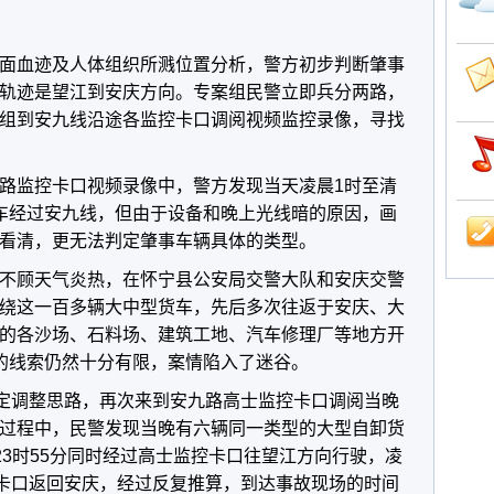
面血迹及人体组织所溅位置分析，警方初步判断肇事
轨迹是望江到安庆方向。专案组民警立即兵分两路，
组到安九线沿途各监控卡口调阅视频监控录像，寻找
路监控卡口视频录像中，警方发现当天凌晨1时至清
车经过安九线，但由于设备和晚上光线暗的原因，画
看清，更无法判定肇事车辆具体的类型。
不顾天气炎热，在怀宁县公安局交警大队和安庆交警
绕这一百多辆大中型货车，先后多次往返于安庆、大
的各沙场、石料场、建筑工地、汽车修理厂等地方开
的线索仍然十分有限，案情陷入了迷谷。
决定调整思路，再次来到安九路高士监控卡口调阅当晚
过程中，民警发现当晚有六辆同一类型的大型自卸货
23时55分同时经过高士监控卡口往望江方向行驶，凌
控卡口返回安庆，经过反复推算，到达事故现场的时间