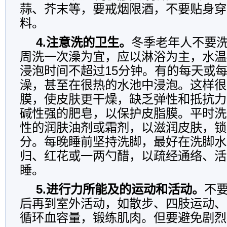
蒜、芥末等，要戒烟限酒，不要贴身穿
料。
4.注意洗的卫生。
冬季老年人不要
周洗一次澡为宜，应以淋浴为主，水温
浸泡时间不超过15分钟。有的每天或
澡，甚至在很热的水池中浸泡。这样很
膜，使皮肤更干燥，缺乏弹性和抵抗力
碱性强的肥皂，以保护皮脂膜。平时洗
性的润肤油剂或霜剂，以滋润皮肤，锁
分。每晚睡前坚持洗脚，最好在洗脚水
归、红花或一两勺醋，以疏经通络、活
睡。
5.进行力所能及的运动和活动。
不
后再到室外活动，如散步、四肢运动、
循环血容量，锻练肌肉。但要避免剧烈