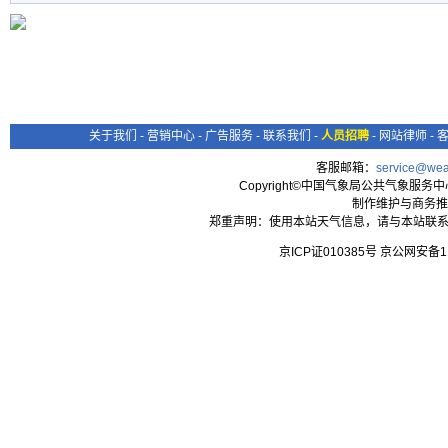
关于我们
-
营销中心
-
广告服务
-
联系我们
-
人员招聘
-
网站律师
-
客服邮箱：
service@wea
Copyright©中国气象局公共气象服务中心 All
制作维护与商务推
郑重声明：使用本站天气信息，请与本站联系
京ICP证010385号 京公网安备1