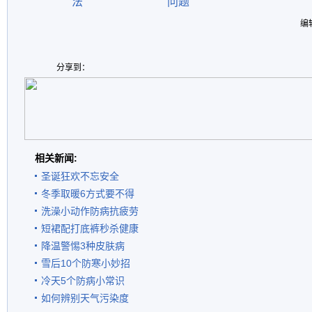
法
问题
编
分享到：
相关新闻:
圣诞狂欢不忘安全
冬季取暖6方式要不得
洗澡小动作防病抗疲劳
短裙配打底裤秒杀健康
降温警惕3种皮肤病
雪后10个防寒小妙招
冷天5个防病小常识
如何辨别天气污染度