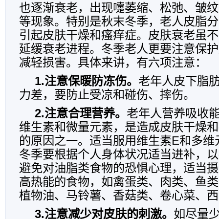
也逐渐衰老，出现嚏萎缩、松弛、皱纹
等现象。特别是秋末冬季，老人皮脂分
引起皮肤干燥和瘙痒症。皮肤衰老虽不
延缓衰老进程。冬季老人更要注意保护
减轻损害。具体来讲，有六项注意：
1.注意保暖防冻伤。
老年人皮下脂
力差，要防止受凉和碰伤、摔伤。
2.注意合理营养。
老年人营养吸收
维生素和微量元素，是造成皮肤干燥和
的原因之一。适当服用维生素E和多维
冬季要根据个人身体状况适当进补，以
避免对油脂类食物的恐惧心理，适当摄
高热能的食物，如禽蛋类、肉类、鱼类
植物油、马铃薯、香菇类、卷心菜、西
3.注意减少对皮肤的刺激。
如尽量