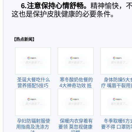
6.注意保持心情舒畅。
精神愉快，
这也是保护皮肤健康的必要条件。
【热点新闻】
圣诞大餐吃什么
寒冬酸奶佐餐的
身体防燥5大
营养搭配5技巧
4大神奇功效 抵
疗 嘴唇干裂用
抗流感
瓜猕猴桃汁
孕妇防辐射服使
保暖内衣穿着有
冬季取暖6方
用指南及洗涤方
要领 莫忽视健康
要不得 口罩防