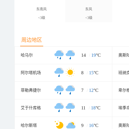
东南风
东风
<3级
<3级
周边地区
14
/
19
°C
哈马尔
奥斯
8
/
15
°C
阿尔塔机场
班纳
7
/
12
°C
菲勒弗捷尔
卑尔
11
/
18
°C
艾于什库格
埃季
9
/
16
°C
哈尔斯塔
奥斯