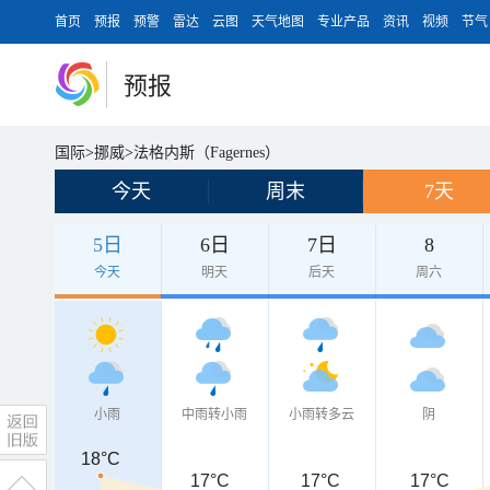
首页
预报
预警
雷达
云图
天气地图
专业产品
资讯
视频
节气
预报
国际
>
挪威
>
法格内斯（Fagernes）
今天
周末
7天
5日
6日
7日
8
今天
明天
后天
周六
小雨
中雨转小雨
小雨转多云
阴
18°C
18°C
17°C
17°C
17°C