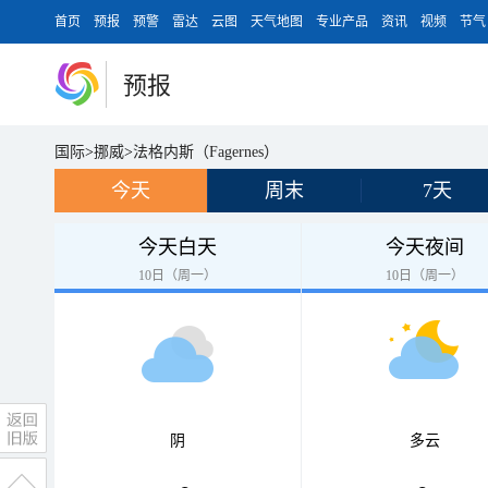
首页
预报
预警
雷达
云图
天气地图
专业产品
资讯
视频
节气
预报
国际
>
挪威
>
法格内斯（Fagernes）
今天
周末
7天
今天白天
今天夜间
10日（周一）
10日（周一）
阴
多云