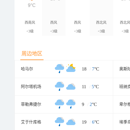
9°C
西南风
西风
西风
西北风
西北
<3级
<3级
<3级
<3级
<3级
周边地区
18
/
7
°C
哈马尔
奥斯
11
/
5
°C
阿尔塔机场
班纳
9
/
2
°C
菲勒弗捷尔
卑尔
19
/
6
°C
艾于什库格
埃季