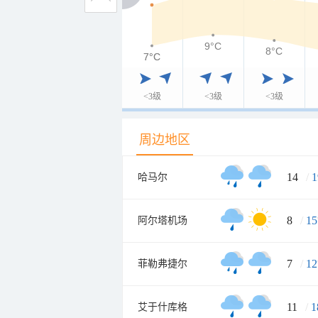
9°C
8°C
7°C
7°C
<3级
<3级
<3级
周边地区
14
/
1
哈马尔
8
/
15
阿尔塔机场
7
/
12
菲勒弗捷尔
11
/
1
艾于什库格