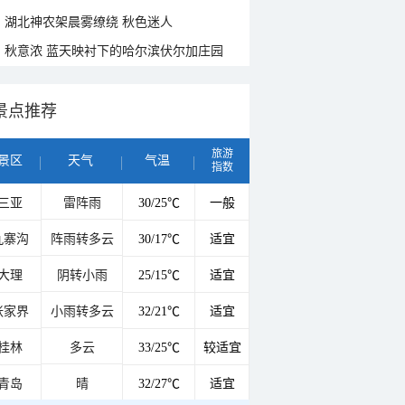
湖北神农架晨雾缭绕 秋色迷人
秋意浓 蓝天映衬下的哈尔滨伏尔加庄园
景点推荐
旅游
景区
天气
气温
指数
三亚
雷阵雨
30/25℃
一般
九寨沟
阵雨转多云
30/17℃
适宜
大理
阴转小雨
25/15℃
适宜
张家界
小雨转多云
32/21℃
适宜
桂林
多云
33/25℃
较适宜
青岛
晴
32/27℃
适宜