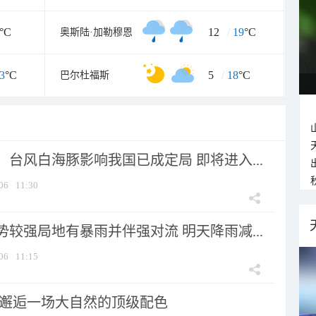
°C
12
/
19
°C
奥斯陆·加勒穆恩
3
°C
5
/
18
°C
巴尔杜福斯
台风白海豚影响我国已成定局 即将进入...
06
11:30
较强局地有暴雨并伴强对流 明天降雨减...
06
11:15
 邂逅一场大自然的顶级配色