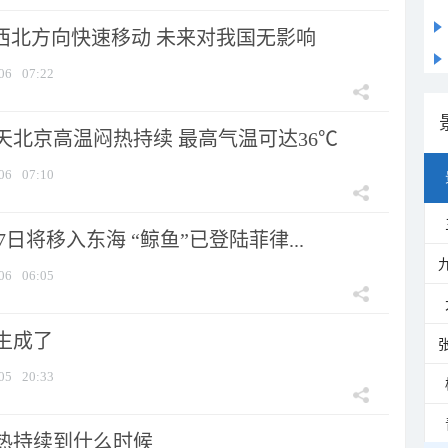
向西北方向快速移动 未来对我国无影响
06
07:22
天北京高温闷热持续 最高气温可达36℃
06
07:10
7日将移入东海 “鲸鱼”已登陆菲律...
06
06:05
生成了
05
20:33
热持续到什么时候