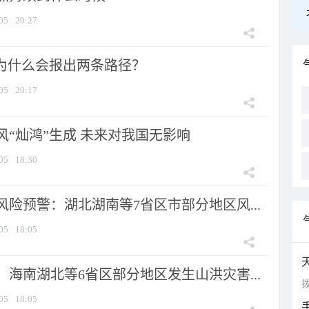
05
20:27
”为什么会报出两条路径？
05
20:17
风“灿鸿”生成 未来对我国无影响
05
18:30
险预警：湖北湖南等7省区市部分地区风...
05
18:05
海南湖北等6省区部分地区发生山洪灾害...
拨
05
18:05