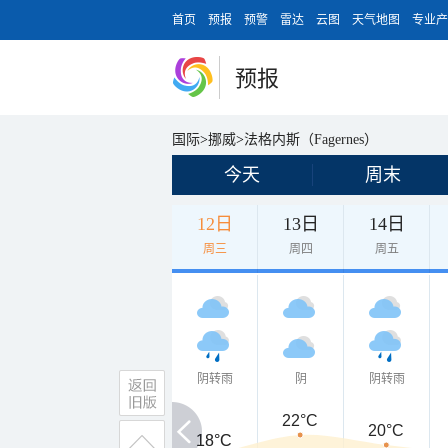
首页
预报
预警
雷达
云图
天气地图
专业产
预报
国际
>
挪威
>
法格内斯（Fagernes）
今天
周末
12日
13日
14日
周三
周四
周五
阴转雨
阴
阴转雨
22°C
20°C
18°C
18°C