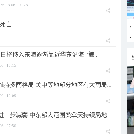
26-08-06
10:26
人死亡
7日将移入东海逐渐靠近华东沿海 “鲸...
06
10:15
持多雨格局 关中等地部分地区有大雨局...
06
10:09
一步减弱 中东部大范围桑拿天持续局地...
06
07:50