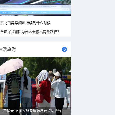
东北的异常闷热持续到什么时候
台风“白海豚”为什么会报出两条路径？
生活旅游
雨后峨眉沟壑尽显 金顶显真容