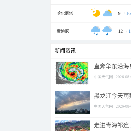
9
/
16
哈尔斯塔
12
/
1
费迪厄
新闻资讯
直奔华东沿海！
中国天气网
2026-08-
黑龙江今天雨势
中国天气网
2026-08-
走进青海祁连