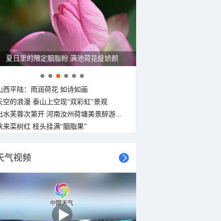
金色花海上线 青海门源油菜花大面积开放
山西平陆：雨润荷花 如诗如画
天空的浪漫 泰山上空现“双彩虹”景观
出水芙蓉次第开 河南汝州荷塘美景醉游...
秋来栾树红 枝头挂满“胭脂果”
天气视频