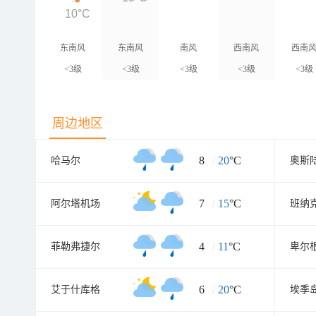
10°C
东南风
东南风
南风
西南风
西南
<3级
<3级
<3级
<3级
<3级
周边地区
8
/
20
°C
哈马尔
奥斯
7
/
15
°C
阿尔塔机场
班纳
4
/
11
°C
菲勒弗捷尔
卑尔
6
/
20
°C
艾于什库格
埃季