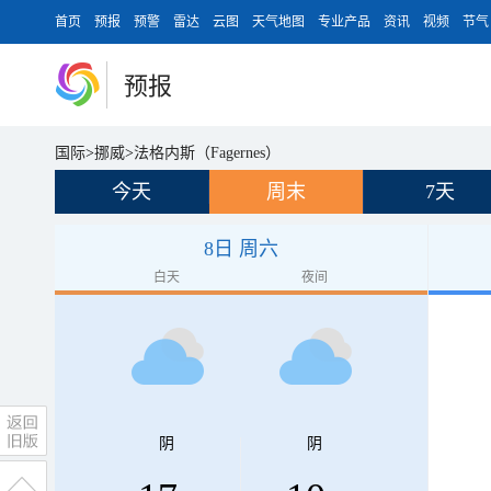
首页
预报
预警
雷达
云图
天气地图
专业产品
资讯
视频
节气
预报
国际
>
挪威
>
法格内斯（Fagernes）
今天
周末
7天
8日 周六
白天
夜间
阴
阴