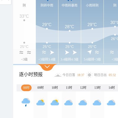
阴
阴转中雨
中雨转暴雨
小雨转阴
阴
33°C
30°
29°C
29°C
28°C
26°
25°C
25°C
25°C
25°C
<3级
<3级转3-4级
3-4级转4-5级
5-6级转<3级
<3
逐小时预报
今日日落
18:37
明日日出
05:32
08时
09时
10时
11时
12时
13时
14时