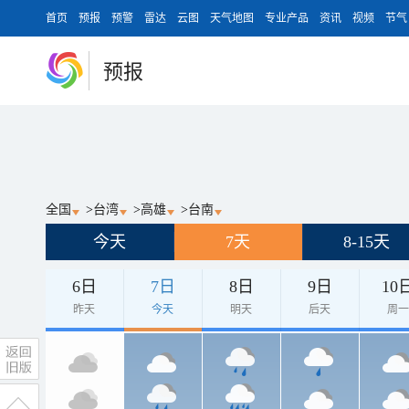
首页
预报
预警
雷达
云图
天气地图
专业产品
资讯
视频
节气
预报
全国
>
台湾
>
高雄
>
台南
今天
7天
8-15天
6日
7日
8日
9日
10
昨天
今天
明天
后天
周