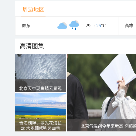
周边地区
29
/
25
°C
屏东
高雄
高清图集
北京天空现鱼鳞云景观
青海湖畔：湖光花海长
北京气温创今年来新高 焖蒸
云 天地铺成明亮画卷