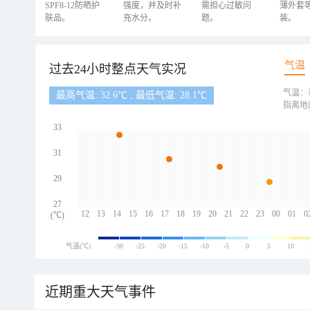
SPF8-12防晒护
强度，并及时补
需担心过敏问
薄外套
肤品。
充水分。
题。
装。
气温
过去24小时整点天气实况
气温：
最高气温: 32.6℃ , 最低气温: 28.1℃
指离地
33
31
29
27
12
13
14
15
16
17
18
19
20
21
22
23
00
01
0
(℃)
气温(℃)
-30
-25
-20
-15
-10
-5
0
5
10
近期重大天气事件