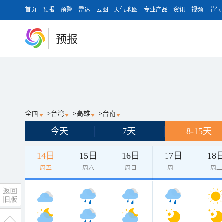
首页
预报
预警
雷达
云图
天气地图
专业产品
资讯
视频
节气
预报
全国
>
台湾
>
高雄
>
台南
今天
7天
8-15天
14日
15日
16日
17日
18
周五
周六
周日
周一
周