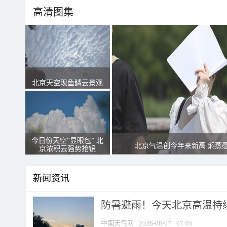
高清图集
北京天空现鱼鳞云景观
今日份天空“显眼包” 北
北京气温创今年来新高 焖蒸
京浓积云强势抢镜
新闻资讯
防暑避雨！今天北京高温持续
中国天气网
2026-08-07
07:05