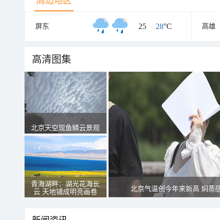
周边地区
25
/
28
°C
屏东
高雄
高清图集
北京天空现鱼鳞云景观
青海湖畔：湖光花海长
北京气温创今年来新高 焖蒸
云 天地铺成明亮画卷