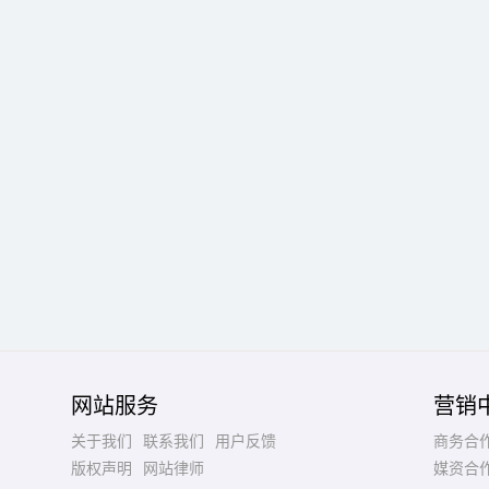
网站服务
营销
关于我们
联系我们
用户反馈
商务合
版权声明
网站律师
媒资合