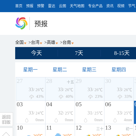
首页
预报
预警
雷达
云图
天气地图
专业产品
资讯
视频
节气
预报
全国
>
台湾
>
高雄
>
台南
今天
7天
8-15天
星期一
星期二
星期三
星期四
27
28
29
30
十五
33
33
33
33
/ 26℃
/ 26℃
/ 26℃
/ 26℃
43%
40%
23%
33%
03
04
05
06
33
32
31
33
/ 24℃
/ 25℃
/ 25℃
/ 25℃
0
mm
0
mm
0
mm
4
mm
10
11
12
13
三十
初一