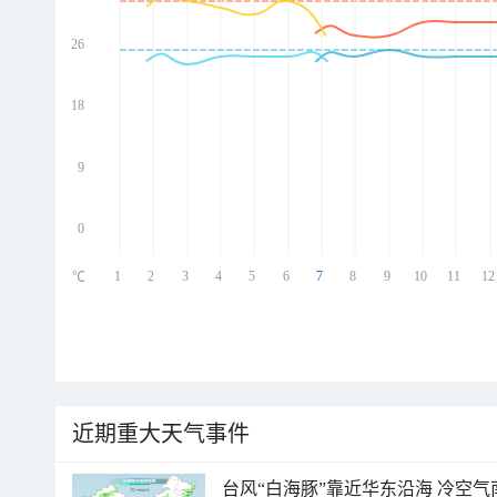
26
ed
ed
ed
18
ed
9
0
1
2
3
4
5
6
7
8
9
10
11
12
℃
近期重大天气事件
台风“白海豚”靠近华东沿海 冷空