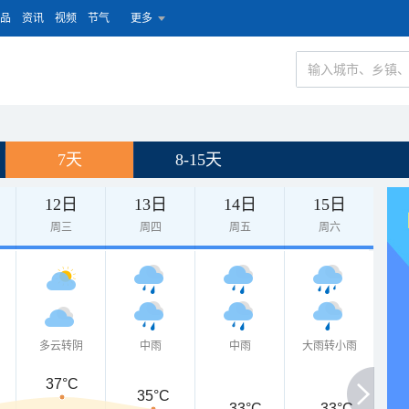
品
资讯
视频
节气
更多
7天
8-15天
12日
13日
14日
15日
周三
周四
周五
周六
多云转阴
中雨
中雨
大雨转小雨
37°C
35°C
33°C
33°C