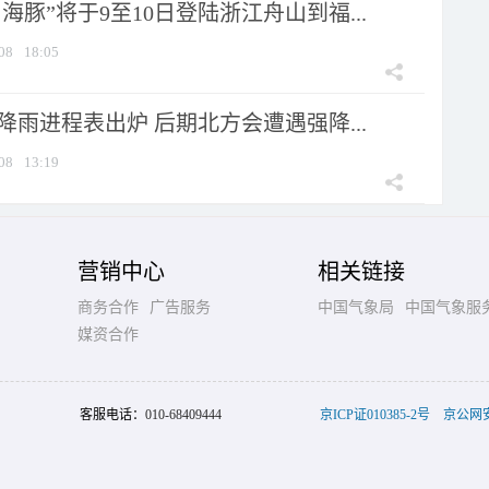
海豚”将于9至10日登陆浙江舟山到福...
08
18:05
 降雨进程表出炉 后期北方会遭遇强降...
08
13:19
营销中心
相关链接
商务合作
广告服务
中国气象局
中国气象服
媒资合作
客服电话：
010-68409444
京ICP证010385-2号
京公网安备