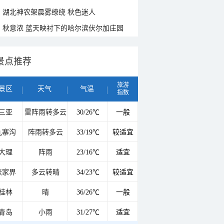
湖北神农架晨雾缭绕 秋色迷人
秋意浓 蓝天映衬下的哈尔滨伏尔加庄园
景点推荐
旅游
景区
天气
气温
指数
三亚
雷阵雨转多云
30/26℃
一般
九寨沟
阵雨转多云
33/19℃
较适宜
大理
阵雨
23/16℃
适宜
张家界
多云转晴
34/23℃
较适宜
桂林
晴
36/26℃
一般
青岛
小雨
31/27℃
适宜