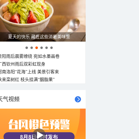
西风
西风
西北风
西风
西风
西北风
西风
西南风
<3级
<3级
<3级
<3级
<3级
<3级
<3级
<3级
广西南宁：盛夏里的“绿野仙踪”
贵阳雨后晨雾缭绕 宛如水墨画卷
广西钦州雨后双彩虹现身
河南洛阳“花海”上线 美景引客来
秋来栾树红 枝头挂满“胭脂果”
天气视频