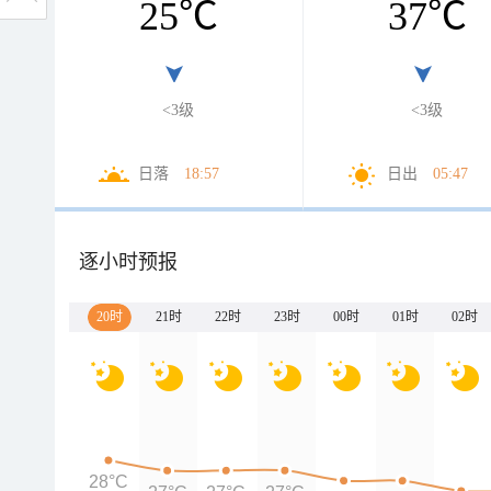
25
℃
37
℃
<3级
<3级
日落
18:57
日出
05:47
逐小时预报
20时
21时
22时
23时
00时
01时
02时
28°C