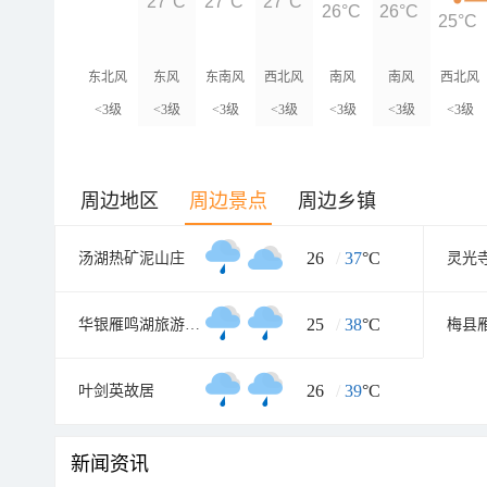
27°C
27°C
27°C
26°C
26°C
25°C
东北风
东风
东南风
西北风
南风
南风
西北风
<3级
<3级
<3级
<3级
<3级
<3级
<3级
周边地区
周边景点
周边乡镇
26
/
37
°C
汤湖热矿泥山庄
灵光
25
/
38
°C
华银雁鸣湖旅游度假村
26
/
39
°C
叶剑英故居
新闻资讯