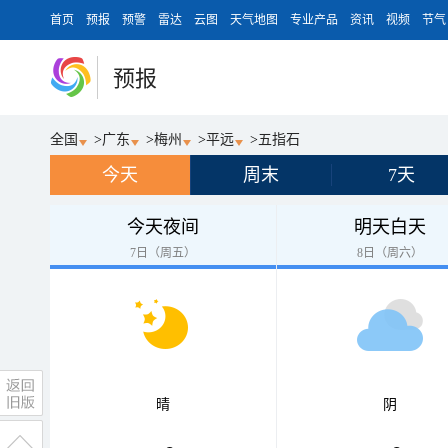
首页
预报
预警
雷达
云图
天气地图
专业产品
资讯
视频
节气
预报
全国
>
广东
>
梅州
>
平远
>
五指石
今天
周末
7天
今天夜间
明天白天
7日（周五）
8日（周六）
晴
阴