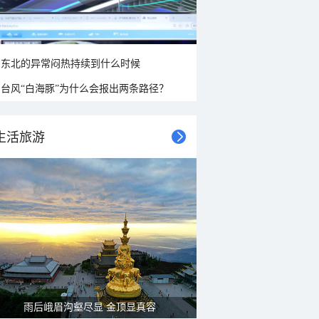
东北的异常闷热持续到什么时候
台风“白海豚”为什么会报出两条路径？
生活旅游
雨后峨眉沟壑尽显 金顶显真容