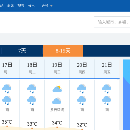
品
资讯
视频
节气
更多
7天
8-15天
17日
18日
19日
20日
21日
周一
周二
周三
周四
周五
雨
雨
多云转阴
雨
雨
35°C
34°C
33°C
32°C