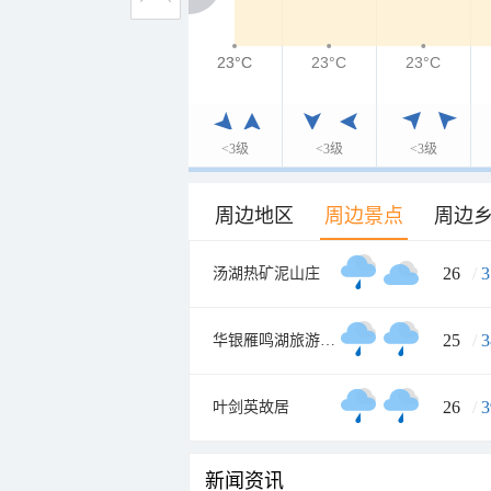
23°C
23°C
23°C
23°C
<3级
<3级
<3级
周边地区
周边景点
周边
26
/
3
汤湖热矿泥山庄
25
/
3
华银雁鸣湖旅游度假村
26
/
3
叶剑英故居
新闻资讯