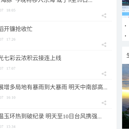
海豚”今晚将移入东海 或于9至10日...
07
18:05
稻开镰抢收忙
07
17:26
光七彩云浓积云接连上线
07
17:07
增多局地有暴雨到大暴雨 明天中南部高...
07
16:10
玉环热到破纪录 明天至10日台风携强...
07
15:34