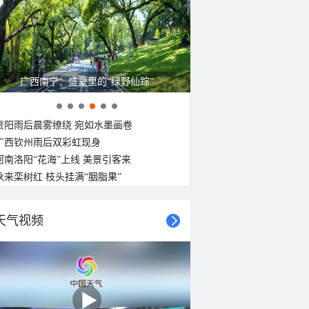
广西南宁：盛夏里的“绿野仙踪”
贵阳雨后晨雾缭绕 宛如水墨画卷
广西钦州雨后双彩虹现身
河南洛阳“花海”上线 美景引客来
秋来栾树红 枝头挂满“胭脂果”
天气视频