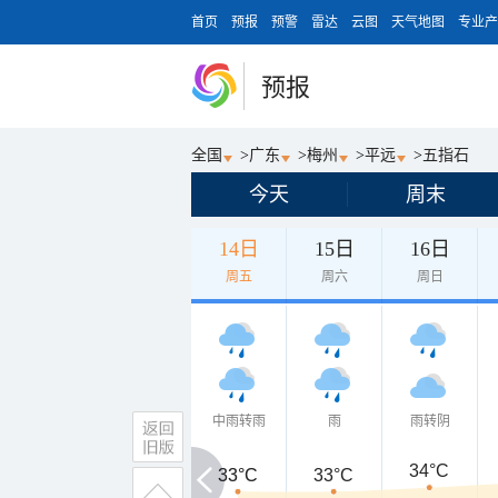
首页
预报
预警
雷达
云图
天气地图
专业产
预报
全国
>
广东
>
梅州
>
平远
>
五指石
今天
周末
14日
15日
16日
周五
周六
周日
中雨转雨
雨
雨转阴
34°C
33°C
33°C
33°C