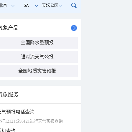
北京
5A
天坛公园
气象产品
全国降水量预报
强对流天气公报
全国地质灾害预报
气象服务
天气预报电话查询
打12121或96121进行天气预报查询
手机查询