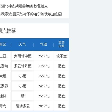
湖北神农架晨雾缭绕 秋色迷人
秋意浓 蓝天映衬下的哈尔滨伏尔加庄园
景点推荐
旅游
景区
天气
气温
指数
三亚
大雨转中雨
25/30℃
较不宜
九寨沟
多云转阵雨
17/29℃
适宜
大理
小雨
15/20℃
适宜
张家界
小雨
24/35℃
适宜
桂林
晴
25/36℃
适宜
青岛
晴转多云
28/33℃
适宜