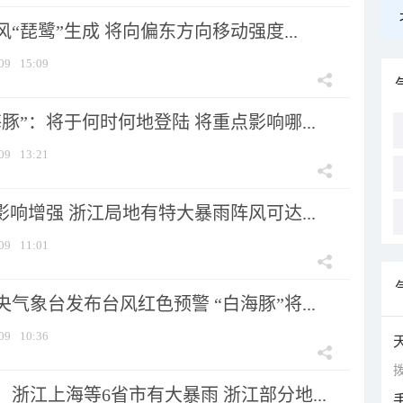
风“琵鹭”生成 将向偏东方向移动强度...
09
15:09
豚”：将于何时何地登陆 将重点影响哪...
09
13:21
影响增强 浙江局地有特大暴雨阵风可达...
09
11:01
气象台发布台风红色预警 “白海豚”将...
09
10:36
拨
浙江上海等6省市有大暴雨 浙江部分地...