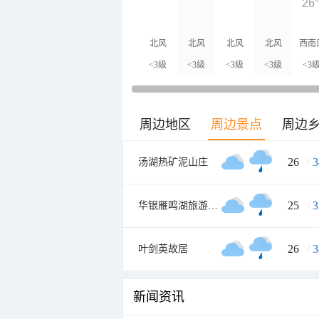
26
北风
北风
北风
北风
西南
<3级
<3级
<3级
<3级
<3
周边地区
周边景点
周边
26
/
3
汤湖热矿泥山庄
25
/
3
华银雁鸣湖旅游度假村
26
/
3
叶剑英故居
新闻资讯