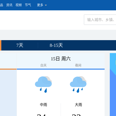
品
资讯
视频
节气
更多
7天
8-15天
15日 周六
白天
夜间
中雨
大雨