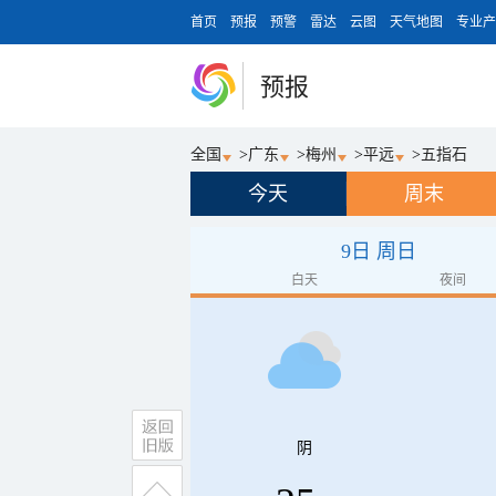
首页
预报
预警
雷达
云图
天气地图
专业产
预报
全国
>
广东
>
梅州
>
平远
>
五指石
今天
周末
9日 周日
白天
夜间
阴