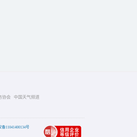
务协会
中国天气频道
11041400134号