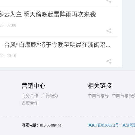
多云为主 明天傍晚起雷阵雨再次来袭
09
07:08
台风“白海豚”将于今晚至明晨在浙闽沿...
09
06:10
营销中心
相关链接
商务合作
广告服务
中国气象局
中国气象服
媒资合作
客服电话：
010-68409444
京ICP证010385-2号
京公网安备