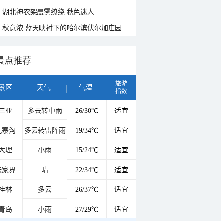
湖北神农架晨雾缭绕 秋色迷人
秋意浓 蓝天映衬下的哈尔滨伏尔加庄园
景点推荐
旅游
景区
天气
气温
指数
三亚
多云转中雨
26/30℃
适宜
九寨沟
多云转雷阵雨
19/34℃
适宜
大理
小雨
15/24℃
适宜
张家界
晴
22/34℃
适宜
桂林
多云
26/37℃
适宜
青岛
小雨
27/29℃
适宜