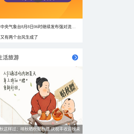
中央气象台8月8日06时继续发布强对流天气蓝色预警
又有两个台风生成了
生活旅游
秋这样过：啃秋晒秋贴秋膘 庆祝丰收迎秋来