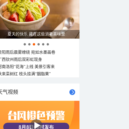
C
25°C
25°C
夏天的快乐 藏在这些消暑美味里
贵阳雨后晨雾缭绕 宛如水墨画卷
广西钦州雨后双彩虹现身
河南洛阳“花海”上线 美景引客来
秋来栾树红 枝头挂满“胭脂果”
天气视频