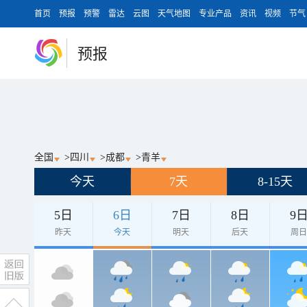
首页
预报
预警
雷达
云图
天气地图
专业产品
资讯
视频
节气
预报
全国
>
四川
>
成都
>
青羊
今天
7天
8-15天
5日
6日
7日
8日
9
昨天
今天
明天
后天
周