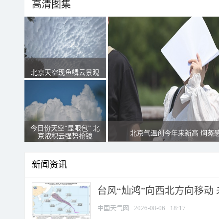
高清图集
北京天空现鱼鳞云景观
今日份天空“显眼包” 北
北京气温创今年来新高 焖蒸
京浓积云强势抢镜
新闻资讯
台风“灿鸿”向西北方向移动
中国天气网
2026-08-06
18:17