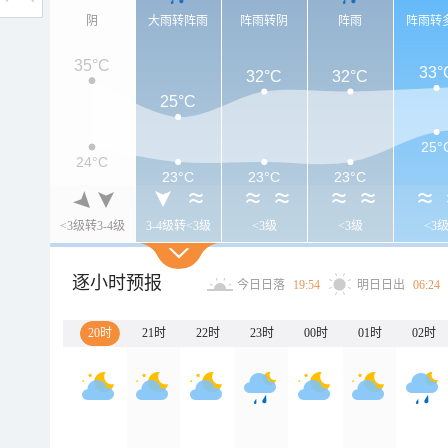
阴
大雨转阵雨
阵雨转阴
阵雨
阵雨转
35°C
33°
32°C
32°C
25°C
25°
24°C
23°C
23°C
23°C
<3级转3-4级
3-4级转<3级
<3级
<3级
<3
逐小时预报
今日日落
19:54
明日日出
06:24
20时
21时
22时
23时
00时
01时
02时