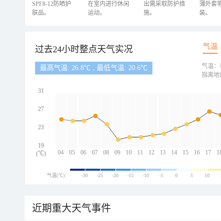
SPF8-12防晒护
在室内进行休闲
出需采取防护措
薄外套
肤品。
运动。
施。
装。
气温
过去24小时整点天气实况
气温：
最高气温: 26.8℃ , 最低气温: 20.6℃
指离地
31
27
23
19
04
05
06
07
08
09
10
11
12
13
14
15
16
17
1
(℃)
气温(℃)
-30
-25
-20
-15
-10
-5
0
5
10
近期重大天气事件