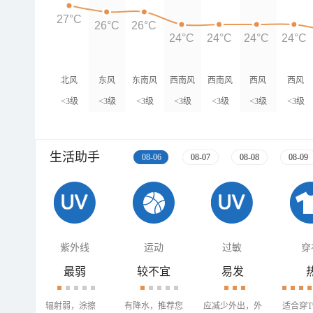
27°C
26°C
26°C
24°C
24°C
24°C
24°C
北风
东风
东南风
西南风
西南风
西风
西风
<3级
<3级
<3级
<3级
<3级
<3级
<3级
生活助手
08-06
08-07
08-08
08-09
紫外线
运动
过敏
穿
最弱
较不宜
易发
辐射弱，涂擦
有降水，推荐您
应减少外出，外
适合穿