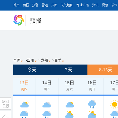
首页
预报
预警
雷达
云图
天气地图
专业产品
资讯
视频
节气
预报
全国
>
四川
>
成都
>
青羊
今天
7天
8-15天
13日
14日
15日
16日
17
周四
周五
周六
周日
周