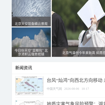
北京天空现鱼鳞云景观
今日份天空“显眼包” 北
北京气温创今年来新高 焖蒸
京浓积云强势抢镜
新闻资讯
台风“灿鸿”向西北方向移动
中国天气网
2026-08-06
18:17
地质灾害气象风险预警：湖北