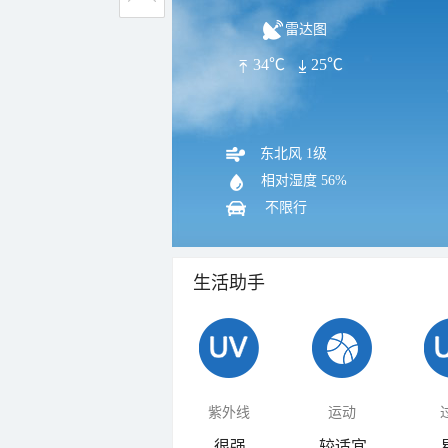
雷达图
34℃
25℃
东北风 1级
相对湿度
56%
不限行
生活助手
紫外线
运动
很强
较适宜