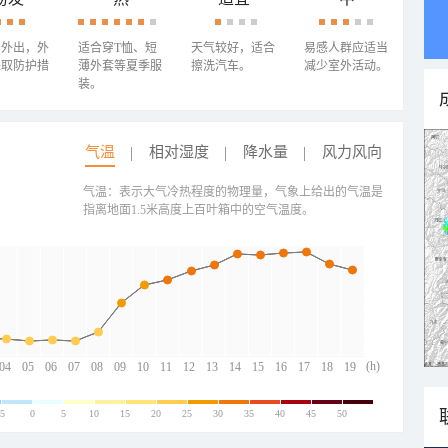
少外出，外
适合穿T恤、短
天气较好，适合
易感人群应适当
采取防护措
薄外套等夏季服
擦洗汽车。
减少室外活动。
装。
气温
相对湿度
降水量
风力风向
气温：表示大气冷热程度的物理量，气象上给出的气温是
指离地面1.5米高度上百叶箱中的空气温度。
(h)
04
05
06
07
08
09
10
11
12
13
14
15
16
17
18
19
-5
0
5
10
15
20
25
30
35
40
45
50