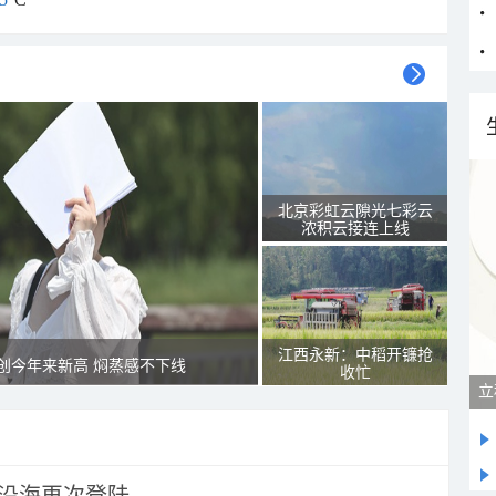
北京彩虹云隙光七彩云
浓积云接连上线
江西永新：中稻开镰抢
创今年来新高 焖蒸感不下线
收忙