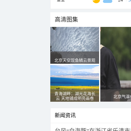
高清图集
北京天空现鱼鳞云景观
青海湖畔：湖光花海长
北京气温
云 天地铺成明亮画卷
新闻资讯