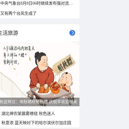
中央气象台8月8日06时继续发布强对流天气蓝色预警
又有两个台风生成了
生活旅游
雨后峨眉沟壑尽显 金顶显真容
湖北神农架晨雾缭绕 秋色迷人
秋意浓 蓝天映衬下的哈尔滨伏尔加庄园