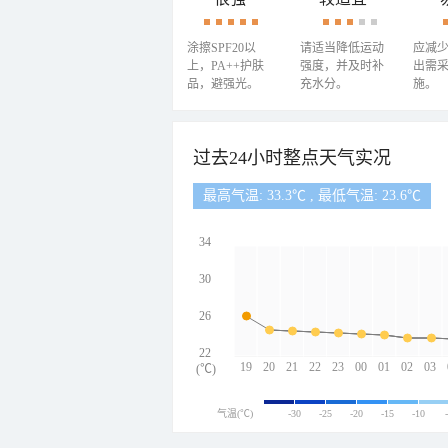
涂擦SPF20以
请适当降低运动
应减
上，PA++护肤
强度，并及时补
出需
品，避强光。
充水分。
施。
过去24小时整点天气实况
最高气温: 33.3℃ , 最低气温: 23.6℃
34
30
26
22
19
20
21
22
23
00
01
02
03
(℃)
气温(℃)
-30
-25
-20
-15
-10