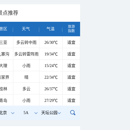
景点推荐
旅游
景区
天气
气温
指数
三亚
多云转中雨
26/30℃
适宜
九寨沟
多云转雷阵雨
19/34℃
适宜
大理
小雨
15/24℃
适宜
张家界
晴
22/34℃
适宜
桂林
多云
26/37℃
适宜
青岛
小雨
27/29℃
适宜
北京
5A
天坛公园