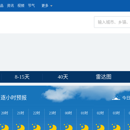
品
资讯
视频
节气
更多
8-15天
40天
雷达图
逐小时预报
今
20时
21时
22时
23时
00时
01时
02时
03时