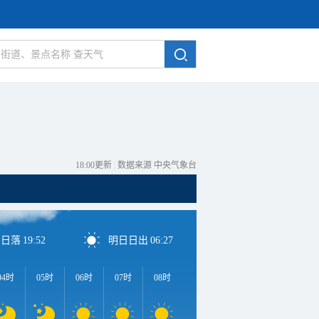
18:00更新
|
数据来源 中央气象台
日日落
19:52
明日日出
06:27
04时
05时
06时
07时
08时
09时
10时
11时
1