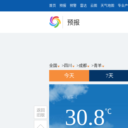
首页
预报
预警
雷达
云图
天气地图
专业产
预报
全国
>
四川
>
成都
>
青羊
今天
7天
19:30
实况
30.8
℃