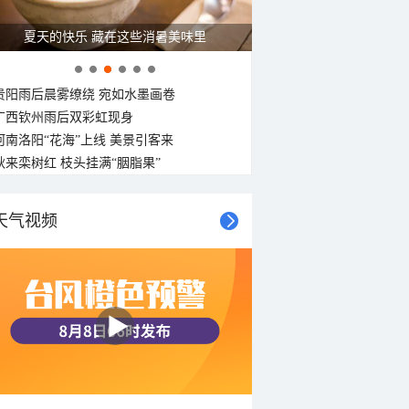
广西南宁：盛夏里的“绿野仙踪”
贵阳雨后晨雾缭绕 宛如水墨画卷
广西钦州雨后双彩虹现身
河南洛阳“花海”上线 美景引客来
秋来栾树红 枝头挂满“胭脂果”
天气视频