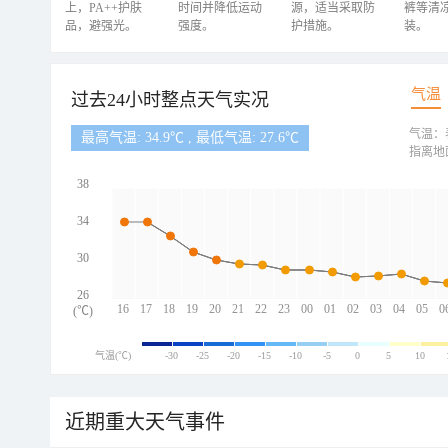
上，PA++护肤
时间并降低运动
源，适当采取防
裤等清
品，避强光。
强度。
护措施。
装。
气温
过去24小时整点天气实况
气温：
最高气温: 34.9℃ , 最低气温: 27.6℃
指离地
38
34
30
26
16
17
18
19
20
21
22
23
00
01
02
03
04
05
0
(℃)
气温(℃)
-30
-25
-20
-15
-10
-5
0
5
10
近期重大天气事件