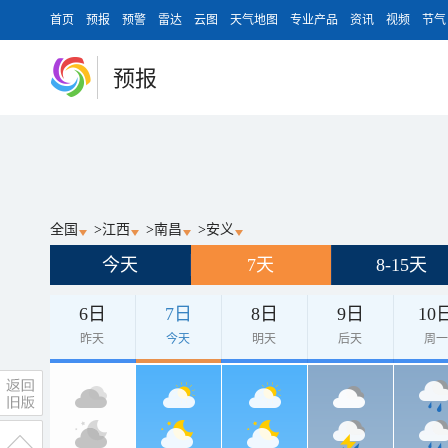
首页
预报
预警
雷达
云图
天气地图
专业产品
资讯
视频
节气
预报
全国
>
江西
>
南昌
>
安义
今天
7天
8-15天
6日
7日
8日
9日
10
昨天
今天
明天
后天
周