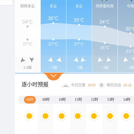
阴转多云
多云
多云
阴转雷阵雨
中
36°C
35°C
34°C
34°C
30°
27°C
27°C
27°C
25°C
23°
3-4级
<3级
<3级
<3级
<3
逐小时预报
今日日落
19:05
明日日出
05:42
08时
09时
10时
11时
12时
13时
14时