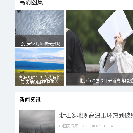
高清图集
北京天空现鱼鳞云景观
青海湖畔：湖光花海长
北京气温创今年来新高 焖蒸
云 天地铺成明亮画卷
新闻资讯
浙江多地现高温玉环热到破纪录
中国天气网
2026-08-07
15:34