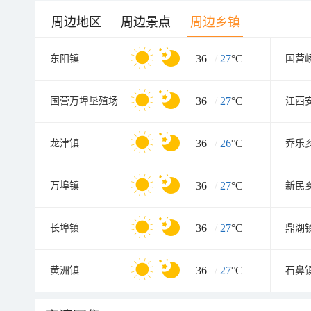
周边地区
周边景点
周边乡镇
36
/
27
°C
东阳镇
国营
36
/
27
°C
国营万埠垦殖场
江西
36
/
26
°C
龙津镇
乔乐
36
/
27
°C
万埠镇
新民
36
/
27
°C
长埠镇
鼎湖
36
/
27
°C
黄洲镇
石鼻