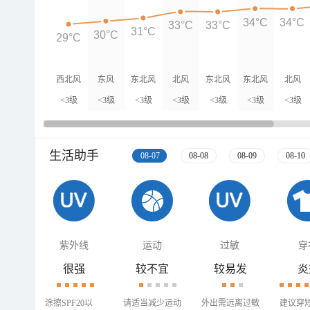
34°C
34°C
33°C
33°C
31°C
30°C
29°C
西北风
东风
东北风
北风
东北风
东北风
北风
<3级
<3级
<3级
<3级
<3级
<3级
<3级
生活助手
08-07
08-08
08-09
08-10
紫外线
运动
过敏
穿
很强
较不宜
较易发
炎
涂擦SPF20以
请适当减少运动
外出需远离过敏
建议穿