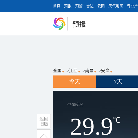
首页
预报
预警
雷达
云图
天气地图
专业产
预报
全国
>
江西
>
南昌
>
安义
今天
7天
07:50
实况
29.9
℃