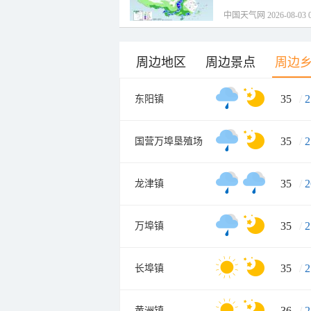
中国天气网 2026-08-03 0
周边地区
周边景点
周边
35
/
2
东阳镇
35
/
2
国营万埠垦殖场
35
/
2
龙津镇
35
/
2
万埠镇
35
/
2
长埠镇
36
/
2
黄洲镇