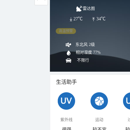
雷达图
27℃
34℃
高温预警
东北风 2级
相对湿度
77%
不限行
生活助手
紫外线
运动
很强
较不宜
较