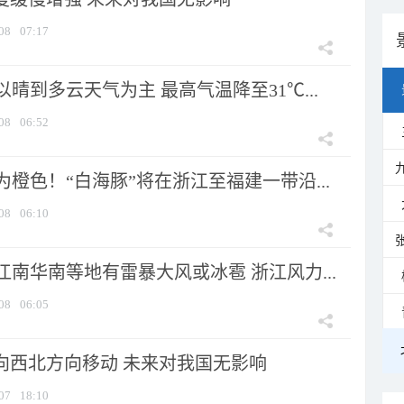
08
07:17
晴到多云天气为主 最高气温降至31℃...
08
06:52
橙色！“白海豚”将在浙江至福建一带沿...
08
06:10
南华南等地有雷暴大风或冰雹 浙江风力...
08
06:05
将向西北方向移动 未来对我国无影响
07
18:10