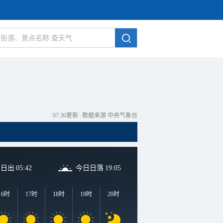
07:30更新
|
数据来源 中央气象台
日日出
05:42
今日日落
19:05
16时
17时
18时
19时
20时
21时
22时
23时
0