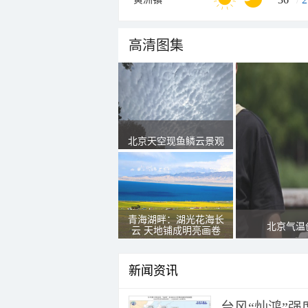
高清图集
北京天空现鱼鳞云景观
青海湖畔：湖光花海长
北京气温
云 天地铺成明亮画卷
新闻资讯
台风“灿鸿”