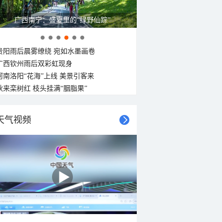
广西南宁：盛夏里的“绿野仙踪”
贵阳雨后晨雾缭绕 宛如水墨画卷
广西钦州雨后双彩虹现身
河南洛阳“花海”上线 美景引客来
秋来栾树红 枝头挂满“胭脂果”
天气视频