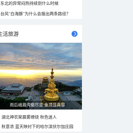
东北的异常闷热持续到什么时候
台风“白海豚”为什么会报出两条路径？
生活旅游
雨后峨眉沟壑尽显 金顶显真容
湖北神农架晨雾缭绕 秋色迷人
秋意浓 蓝天映衬下的哈尔滨伏尔加庄园