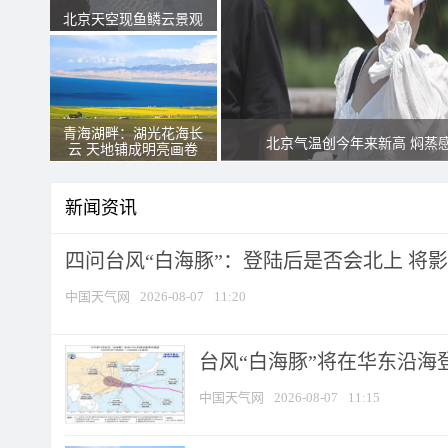
北京天空现鱼鳞云景观
青海湖畔：湖光花海长
北京气温创今年来新高 焖蒸
云 天地铺成明亮画卷
新闻资讯
四问台风“白海豚”：登陆后是否会北上 将影响
中国天气网
2026-08-07
11:20
台风“白海豚”将在华东沿海
中国天气网
2026-08-07
11:15