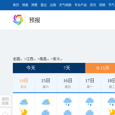
首页
预报
预警
雷达
云图
天气地图
专业产品
资讯
视频
节气
预报
全国
>
江西
>
南昌
>
安义
今天
7天
8-15天
14日
15日
16日
17日
18
周五
周六
周日
周一
周