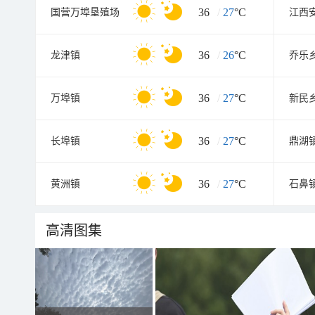
36
/
27
°C
国营万埠垦殖场
江西
36
/
26
°C
龙津镇
乔乐
36
/
27
°C
万埠镇
新民
36
/
27
°C
长埠镇
鼎湖
36
/
27
°C
黄洲镇
石鼻
高清图集