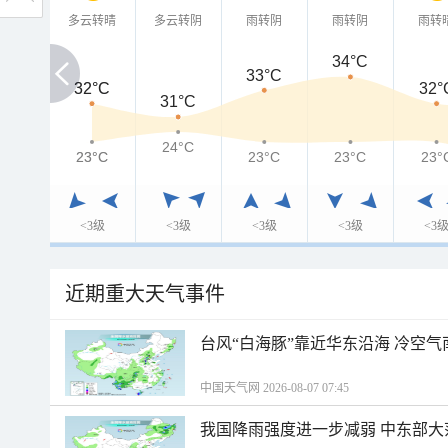
多云转晴
多云转阴
雨转阴
雨转阴
雨转
34°C
33°C
32°C
32°C
32°
31°C
24°C
23°C
23°C
23°C
23°C
23°
<3级
<3级
<3级
<3级
<3
近期重大天气事件
台风“白海豚”靠近华东沿海 冷空
中国天气网 2026-08-07 07:45
我国降雨强度进一步减弱 中东部大