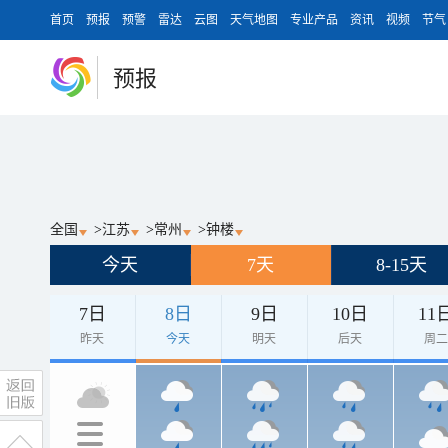
首页
预报
预警
雷达
云图
天气地图
专业产品
资讯
视频
节气
预报
全国
>
江苏
>
常州
>
钟楼
今天
7天
8-15天
7日
8日
9日
10日
11
昨天
今天
明天
后天
周