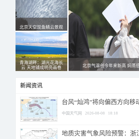
北京天空现鱼鳞云景观
青海湖畔：湖光花海长
北京气温创今年来新高 焖蒸
云 天地铺成明亮画卷
新闻资讯
台风“灿鸿”将向偏西方向移
中国天气网
2026-08-08
18:18
地质灾害气象风险预警：浙