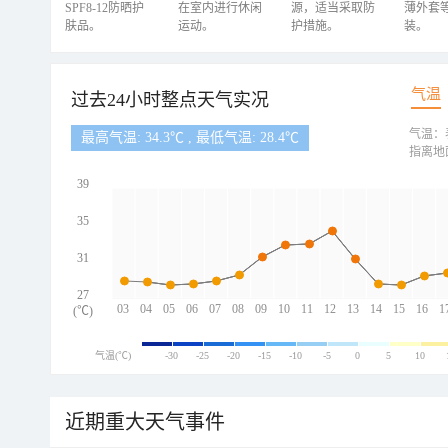
SPF8-12防晒护
在室内进行休闲
源，适当采取防
薄外套
肤品。
运动。
护措施。
装。
气温
过去24小时整点天气实况
气温：
最高气温: 34.3℃ , 最低气温: 28.4℃
指离地
39
35
31
27
03
04
05
06
07
08
09
10
11
12
13
14
15
16
1
(℃)
气温(℃)
-30
-25
-20
-15
-10
-5
0
5
10
近期重大天气事件