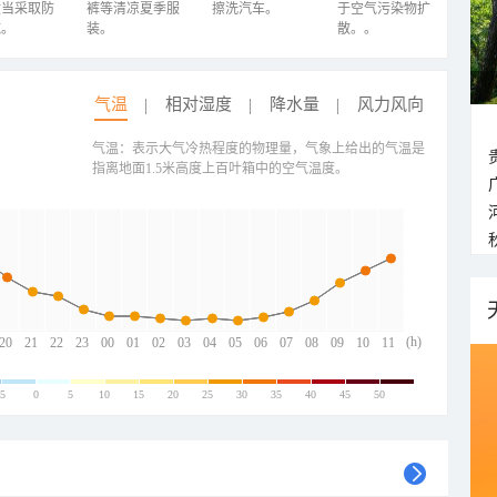
适当采取防
裤等清凉夏季服
擦洗汽车。
于空气污染物扩
施。
装。
散。。
气温
相对湿度
降水量
风力风向
气温：表示大气冷热程度的物理量，气象上给出的气温是
指离地面1.5米高度上百叶箱中的空气温度。
(h)
20
21
22
23
00
01
02
03
04
05
06
07
08
09
10
11
-5
0
5
10
15
20
25
30
35
40
45
50