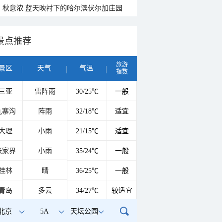
秋意浓 蓝天映衬下的哈尔滨伏尔加庄园
景点推荐
旅游
景区
天气
气温
指数
三亚
雷阵雨
30/25℃
一般
九寨沟
阵雨
32/18℃
适宜
大理
小雨
21/15℃
适宜
张家界
小雨
35/24℃
一般
桂林
晴
36/25℃
一般
青岛
多云
34/27℃
较适宜
北京
5A
天坛公园