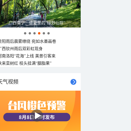
呼伦贝尔草原 藏着最治愈的蓝天白云
贵阳雨后晨雾缭绕 宛如水墨画卷
广西钦州雨后双彩虹现身
河南洛阳“花海”上线 美景引客来
秋来栾树红 枝头挂满“胭脂果”
天气视频