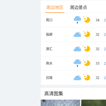
周边地区
周边景点
34
/
2
周口
32
/
2
临颍
32
/
2
源汇
33
/
2
商水
32
/
2
召陵
高清图集