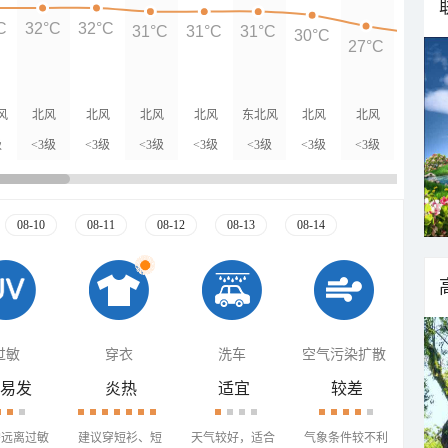
C
32°C
32°C
31°C
31°C
31°C
30°C
27°C
25°C
风
北风
北风
北风
北风
东北风
北风
北风
北风
级
<3级
<3级
<3级
<3级
<3级
<3级
<3级
<3级
08-10
08-11
08-12
08-13
08-14
过敏
穿衣
洗车
空气污染扩散
易发
炎热
适宜
较差
需远离过敏
建议穿短衫、短
天气较好，适合
气象条件较不利