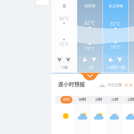
雾
阴转晴
多云转晴
36°C
32°C
31°C
25°C
23°C
22°C
<3级
<3级
3-4级转<3级
逐小时预报
今日日落
19:18
08时
09时
10时
11时
12