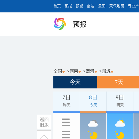
首页
预报
预警
雷达
云图
天气地图
专业产
预报
全国
>
河南
>
漯河
>
郾城
今天
7天
7日
8日
9日
昨天
今天
明天