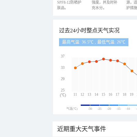
SPF8-12防晒护
强度，并及时补
源，
肤品。
充水分。
护措
过去24小时整点天气实况
最高气温: 36.5℃ , 最低气温: 26℃
37
33
29
25
11
12
13
14
15
16
17
18
19
(℃)
气温(℃)
-30
-25
-20
-15
-10
近期重大天气事件