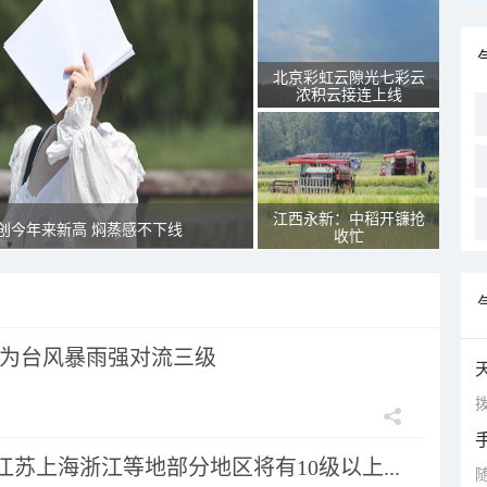
北京彩虹云隙光七彩云
浓积云接连上线
江西永新：中稻开镰抢
创今年来新高 焖蒸感不下线
收忙
为台风暴雨强对流三级
拨
苏上海浙江等地部分地区将有10级以上...