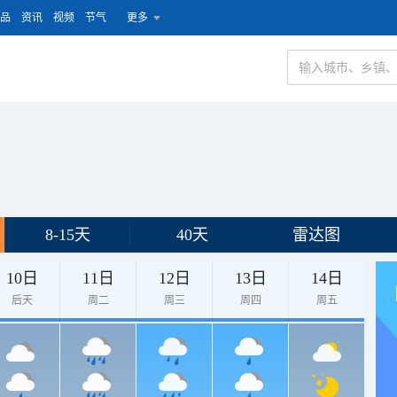
品
资讯
视频
节气
更多
8-15天
40天
雷达图
10日
11日
12日
13日
14日
后天
周二
周三
周四
周五