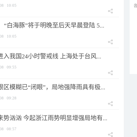
08
10:05
“白海豚”将于明晚至后天早晨登陆 5...
08
10:05
进入我国24小时警戒线 上海处于台风...
08
09:55
眼区模糊已“闭眼”，局地强降雨具有极...
08
09:28
来势汹汹 今起浙江雨势明显增强局地有...
08
08:57