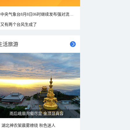
中央气象台8月8日06时继续发布强对流天气蓝色预警
又有两个台风生成了
生活旅游
山水扇面：秋红点缀颐和园西堤
湖北神农架晨雾缭绕 秋色迷人