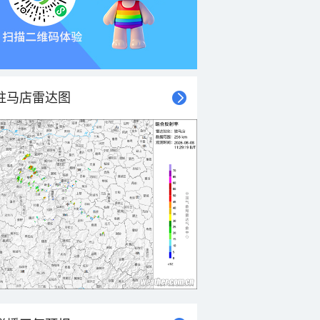
驻马店雷达图
21时
22时
23时
00时
01时
02时
03时
04时