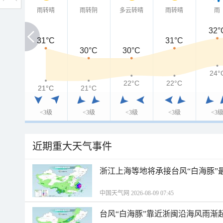
雨转晴
雨转阴
多云转晴
雨转晴
雨
32°
31°C
31°C
31°C
30°C
30°C
24°
22°C
22°C
21°C
21°C
21°C
<3级
<3级
<3级
<3级
<3
近期重大天气事件
浙江上海等地将承接台风“白海豚”
中国天气网 2026-08-09 07:45
台风“白海豚”靠近浙闽沿海风雨渐