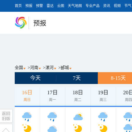
首页
预报
预警
雷达
云图
天气地图
专业产品
资讯
视频
节气
预报
全国
>
河南
>
漯河
>
郾城
今天
7天
8-15天
16日
17日
18日
19日
20
周日
周一
周二
周三
周