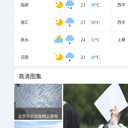
23
/
30
°C
临颍
西平
23
/
30
°C
源汇
西华
24
/
32
°C
商水
上蔡
23
/
30
°C
召陵
高清图集
北京天空现鱼鳞云景观