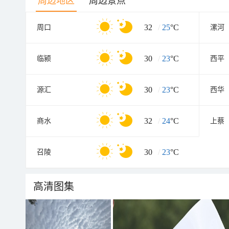
周边地区
周边景点
32
/
25
°C
周口
漯河
30
/
23
°C
临颍
西平
30
/
23
°C
源汇
西华
32
/
24
°C
商水
上蔡
30
/
23
°C
召陵
高清图集