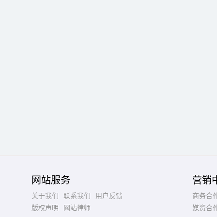
网站服务
营销
关于我们
联系我们
用户反馈
商务合
版权声明
网站律师
媒资合