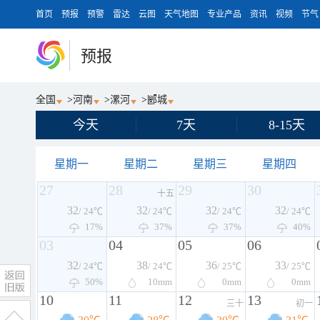
首页
预报
预警
雷达
云图
天气地图
专业产品
资讯
视频
节气
预报
全国
>
河南
>
漯河
>
郾城
今天
7天
8-15天
星期一
星期二
星期三
星期四
27
28
29
30
十五
32
32
32
32
/ 24℃
/ 24℃
/ 24℃
/ 24℃
17%
37%
37%
40%
03
04
05
06
32
38
36
33
/ 24℃
/ 24℃
/ 25℃
/ 25℃
50%
10
mm
0
mm
0
mm
10
11
12
13
三十
初一