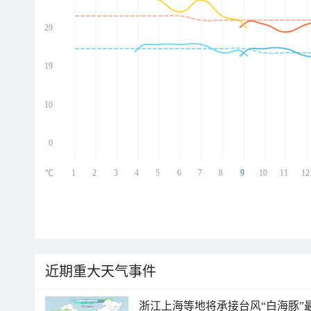
29
ed
ed
ed
19
ed
10
0
1
2
3
4
5
6
7
8
9
10
11
12
℃
近期重大天气事件
浙江上海等地将承接台风“白海豚”