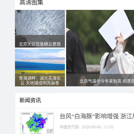
高清图集
北京天空现鱼鳞云景观
青海湖畔：湖光花海长
北京气温创今年来新高 焖蒸
云 天地铺成明亮画卷
新闻资讯
台风“白海豚”影响增强 浙江
中国天气网
2026-08-09
11:01