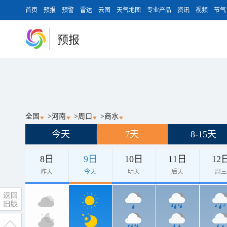
首页
预报
预警
雷达
云图
天气地图
专业产品
资讯
视频
节气
预报
全国
>
河南
>
周口
>
商水
今天
7天
8-15天
8日
9日
10日
11日
12
昨天
今天
明天
后天
周