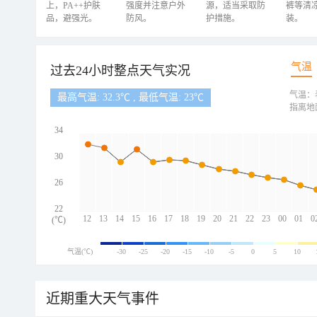
上，PA++护肤
强度并注意户外
源，适当采取防
裤等清
品，避强光。
防风。
护措施。
装。
气温
过去24小时整点天气实况
气温：
最高气温: 32.3℃ , 最低气温: 23℃
指离地
34
30
26
22
12
13
14
15
16
17
18
19
20
21
22
23
00
01
0
(℃)
气温(℃)
-30
-25
-20
-15
-10
-5
0
5
10
近期重大天气事件