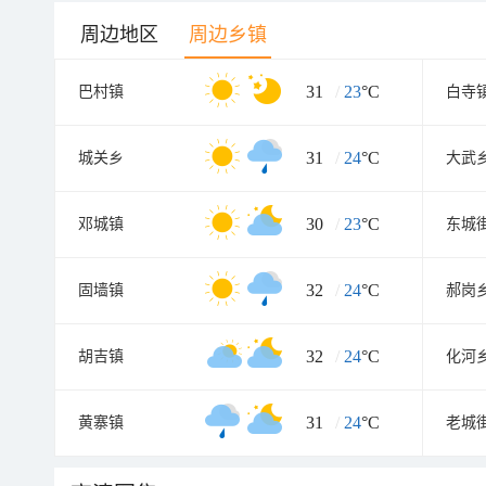
周边地区
周边乡镇
31
/
23
°C
巴村镇
白寺
31
/
24
°C
城关乡
大武
30
/
23
°C
邓城镇
东城
32
/
24
°C
固墙镇
郝岗
32
/
24
°C
胡吉镇
化河
31
/
24
°C
黄寨镇
老城