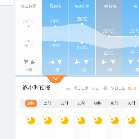
多云转雾
雾转晴
晴转小雨
小雨转晴
晴
35°C
34°C
34°C
30°C
30°
26°C
26°C
25°C
23°
22°C
<3级
<3级
<3级
<3级
<3
逐小时预报
今日日落
19:20
明日日出
05:31
20时
21时
22时
23时
00时
01时
02时