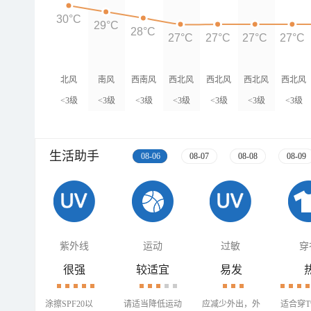
30°C
29°C
28°C
27°C
27°C
27°C
27°C
北风
南风
西南风
西北风
西北风
西北风
西北风
<3级
<3级
<3级
<3级
<3级
<3级
<3级
生活助手
08-06
08-07
08-08
08-09
紫外线
运动
过敏
穿
很强
较适宜
易发
涂擦SPF20以
请适当降低运动
应减少外出，外
适合穿