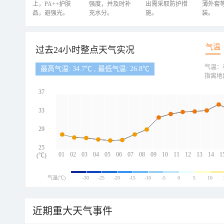
上，PA++护肤
强度，并及时补
出需采取防护措
薄外套
品，避强光。
充水分。
施。
装。
气温
过去24小时整点天气实况
气温：
最高气温: 34.7℃ , 最低气温: 26.8℃
指离地
37
33
29
25
01
02
03
04
05
06
07
08
09
10
11
12
13
14
1
(℃)
气温(℃)
-30
-25
-20
-15
-10
-5
0
5
10
近期重大天气事件