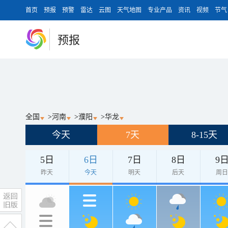
首页
预报
预警
雷达
云图
天气地图
专业产品
资讯
视频
节气
预报
全国
>
河南
>
濮阳
>
华龙
今天
7天
8-15天
5日
6日
7日
8日
9
昨天
今天
明天
后天
周