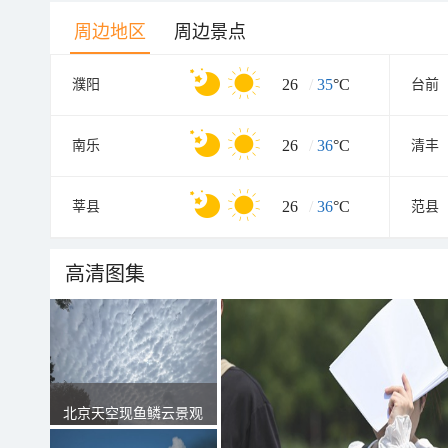
周边地区
周边景点
26
/
35
°C
濮阳
台前
26
/
36
°C
南乐
清丰
26
/
36
°C
莘县
范县
高清图集
北京天空现鱼鳞云景观