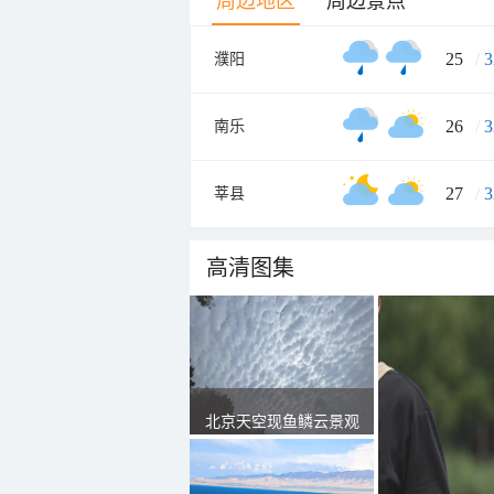
周边地区
周边景点
25
/
3
濮阳
26
/
3
南乐
27
/
3
莘县
高清图集
北京天空现鱼鳞云景观