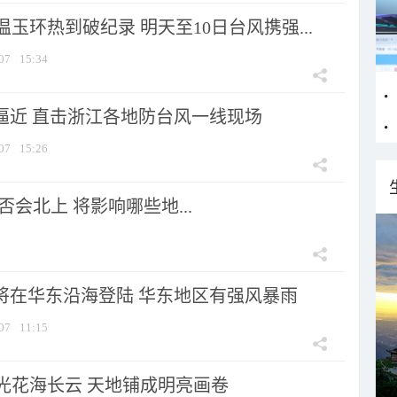
玉环热到破纪录 明天至10日台风携强...
07
15:34
”逼近 直击浙江各地防台风一线现场
07
15:26
会北上 将影响哪些地...
”将在华东沿海登陆 华东地区有强风暴雨
07
11:15
光花海长云 天地铺成明亮画卷