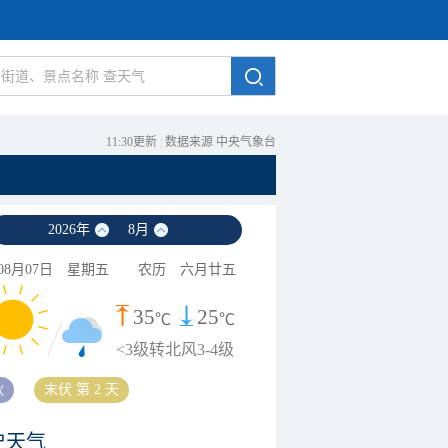
11:30更新
|
数据来源 中央气象台
2026
年
8
月
08月07日
星期五
农历
六月廿五
35
25
℃
℃
<3级转北风3-4级
秋
末伏 第 2 天
史天气