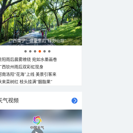
广西南宁：盛夏里的“绿野仙踪”
贵阳雨后晨雾缭绕 宛如水墨画卷
广西钦州雨后双彩虹现身
河南洛阳“花海”上线 美景引客来
秋来栾树红 枝头挂满“胭脂果”
天气视频