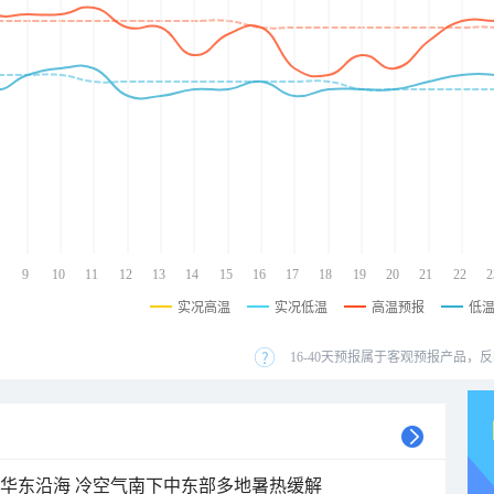
9
10
11
12
13
14
15
16
17
18
19
20
21
22
2
实况高温
实况低温
高温预报
低
16-40天预报属于客观预报产品，反
近华东沿海 冷空气南下中东部多地暑热缓解