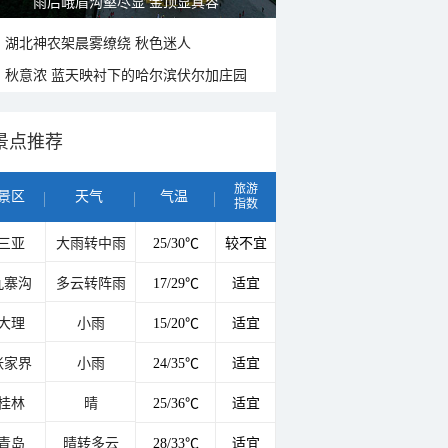
雨后峨眉沟壑尽显 金顶显真容
湖北神农架晨雾缭绕 秋色迷人
秋意浓 蓝天映衬下的哈尔滨伏尔加庄园
景点推荐
旅游
景区
天气
气温
指数
三亚
大雨转中雨
25/30℃
较不宜
九寨沟
多云转阵雨
17/29℃
适宜
大理
小雨
15/20℃
适宜
张家界
小雨
24/35℃
适宜
桂林
晴
25/36℃
适宜
青岛
晴转多云
28/33℃
适宜