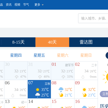
品
资讯
视频
节气
更多
8-15天
40天
雷达图
星期四
星期五
星期六
星期日
30
31
01
02
建军节
二十
32
32
32
34
3℃
/ 23℃
/ 23℃
/ 23℃
/ 26℃
3%
47%
40%
33%
0
mm
06
07
08
09
立秋
34
35℃
32℃
32℃
6℃
/ 26℃
立
25℃
21℃
23℃
mm
0
mm
13
14
15
16
三十
初一
历