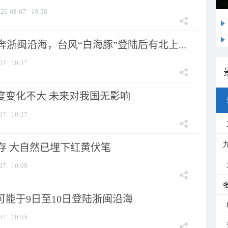
26-08-07
10:58
浙闽沿海，台风“白海豚”登陆后有北上...
07
10:57
强度变化不大 未来对我国无影响
07
10:27
存 大自然已埋下红黄伏笔
07
10:09
可能于9日至10日登陆浙闽沿海
07
10:05