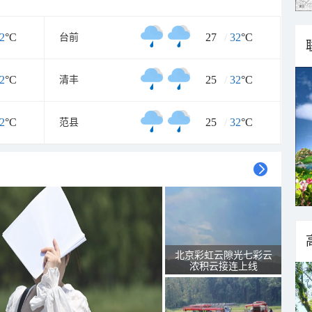
2
°C
27
/
32
°C
台前
2
°C
25
/
32
°C
清丰
2
°C
25
/
32
°C
范县
北京彩虹云隙光七彩云
浓积云接连上线