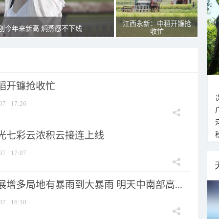
江西永新：中稻开镰抢
创今年来新高 焖蒸感不下线
收忙
稻开镰抢收忙
07
17:26
光七彩云浓积云接连上线
07
17:07
增多局地有暴雨到大暴雨 明天中南部高...
07
16:10